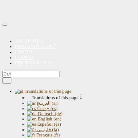
ASTER WIKI
PANDUAN CEPAT
FORUM
UNDUH
PERIKSA KUNCI
Translations of this page
?
Translations of this page
|العربية (ar)
Česky (cs)
Deutsch (de)
English (en)
Español (es)
فارسی (fa)
Français (fr)