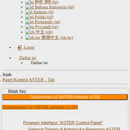
हिन्दी, हिंदी (hi)
Bahasa Indonesia (id)
Italiano (it)
Polski (pl)
Português (pt)
Русский (ru)
中文 (zh)
繁體中文 (zh-tw)
Login
Daftar isi
Daftar isi
Jejak
Panel Kontrol ASTER - Tab
Bilah Sisi
Dokumentasi v2 (ASTER sebelum v2.50)
Dokumentasi v2 (ASTER sebelum v2.50)
Program Interface "ASTER Control Panel"
Selamat Datang di Antarmuka Pengguna ASTER