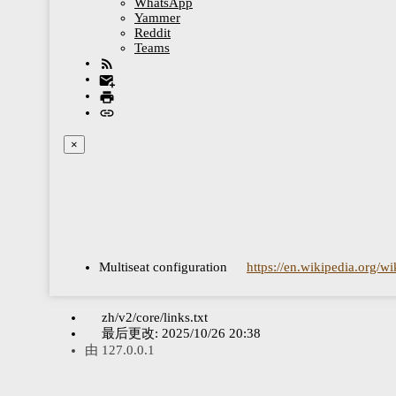
WhatsApp
Yammer
Reddit
Teams
×
Multiseat configuration
https://en.wikipedia.org/wi
zh/v2/core/links.txt
最后更改:
2025/10/26 20:38
由
127.0.0.1