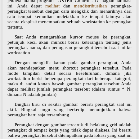
jendela utama program “ASTER Control”. Di bagian tabulasi
ini, Anda dapat
melihat
dan
mendistribusikan
perangkat-
perangkat tersebut dengan cara mengklik dan menariknya dari
satu tempat kemudian meletakkan ke tempat lainnya atau
secara eksplisit menempatkan sebuah workstation ke perangkat
tertentu.
Saat Anda mengarahkan kursor mouse ke perangkat,
petunjuk kecil akan muncul berisi keterangan tentang jenis
perangkat, nama, dan penugasan perangkat tersebut saat ini ke
workstation.
Dengan mengklik kanan pada gambar perangkat, Anda
akan mendapatkan menu shortcut perangkat tersebut. Pada
mode tampilan detail secara keseluruhan, dimana jika
workstation berisi beberapa perangkat dari beberapa kategori,
maka di sudut kanan bawah gambar perangkat tersebut Anda
dapat melihat jumlah perangkat tersebut (dalam rumus * N,
dimana N adalah jumlah)
Bingkai biru di sekitar gambar berarti perangkat saat ini
aktif. Bingkai ungu yang berkedip menunjukkan bahwa
perangkat baru saja tersambung.
Perangkat dengan gambar terceruk di belakang grid adalah
perangkat di tempat kerja yang tidak dapat diakses. Ini berarti
bahwa perangkat tersebut ditempatkan pada lokasi yang saat ini