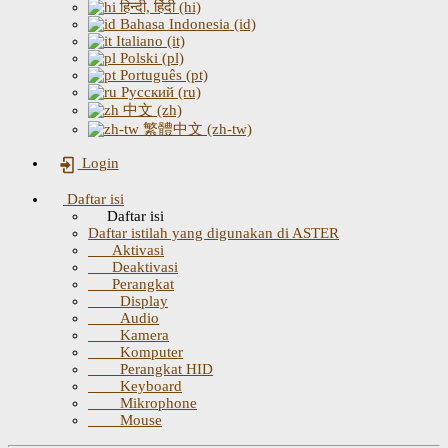
हिन्दी, हिंदी (hi)
Bahasa Indonesia (id)
Italiano (it)
Polski (pl)
Português (pt)
Русский (ru)
中文 (zh)
繁體中文 (zh-tw)
Login
Daftar isi
Daftar isi
Daftar istilah yang digunakan di ASTER
Aktivasi
Deaktivasi
Perangkat
Display
Audio
Kamera
Komputer
Perangkat HID
Keyboard
Mikrophone
Mouse