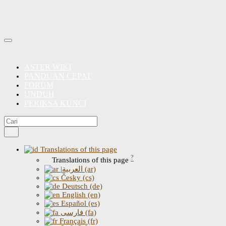
ASTER WIKI
PANDUAN CEPAT
FORUM
UNDUH
PERIKSA KUNCI
Translations of this page
?
Translations of this page
|العربية (ar)
Česky (cs)
Deutsch (de)
English (en)
Español (es)
فارسی (fa)
Français (fr)