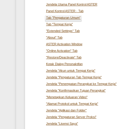
Jendela Utama Panel Kontrol ASTER
Panel Kontrol ASTER - Tab
Tab "Pengaturan Umum"
Tab "Tempat Kerja"
"Extended Settings" Tab
"About" Tab
ASTER Activation Window
"Online Activation" Tab
"Restore/Deactivate" Tab
Kotak Dialog Penonaktifan
Jendela "Akun untuk Tempat Kerja"
Jendela "Pengaturan Tab Tempat Kerja"
Jendela "Penempatan Perangkat ke Tempat Kerja"
Jendela "Konfirmasikan Tujuan Perangkat"
"Menetapkan Keluaran Video"
"Alamat Protokol untuk Tempat Kerja"
Jendela "Aplikasi dan Folder"
Jendela “Pengaturan Server Proksi”
Jendela "Lisensi Saya"