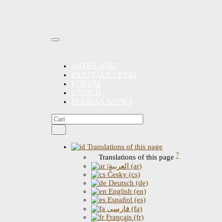
ASTER WIKI
PANDUAN CEPAT
FORUM
UNDUH
PERIKSA KUNCI
Translations of this page
?
Translations of this page
|العربية (ar)
Česky (cs)
Deutsch (de)
English (en)
Español (es)
فارسی (fa)
Français (fr)