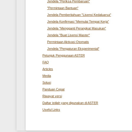
Jendela "Periksa Pembaruan"
"Permintaan Bantuan"
Jendela Pemberitahuan "Lisensi Kedaluarsa"
Jendela Konfirmasi “Memulai Tempat Kerja”
Jendela “Mengganti Perangkat Masukan”
Jendela "Buat Lisensi Master"
Permintaan Aktivasi Otomatis
Jendela "Pengaturan Eksperimental"
Petunjuk Penggunaan ASTER
FAQ
Articles
Media
Solusi
Panduan Cepat
Riwayat versi
Daftar istilah yang digunakan di ASTER
Useful Links