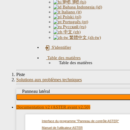
हिन्दी, हिंदी (hi)
Bahasa Indonesia (id)
Italiano (it)
Polski (pl)
Português (pt)
Русский (ru)
中文 (zh)
繁體中文 (zh-tw)
S'identifier
Table des matières
Table des matières
Piste
Solutions aux problèmes techniques
Panneau latéral
Documentation v2 (ASTER avant v2.50)
Interface du programme "Panneau de contrôle ASTER"
Manuel de l'utilisateur ASTER