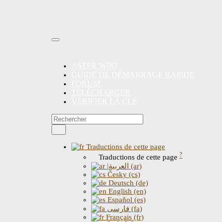
ASTER WIKI
GUIDE DE DÉMARRAGE RAPIDE
FORUM
TÉLÉCHARGER
VÉRIFIER LA CLÉ
Traductions de cette page
?
Traductions de cette page
|العربية (ar)
Česky (cs)
Deutsch (de)
English (en)
Español (es)
فارسی (fa)
Français (fr)