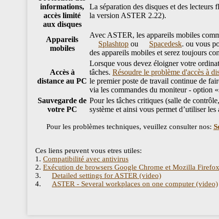
informations,
La séparation des disques et des lecteurs 
accès limité
la version ASTER 2.22).
aux disques
Avec ASTER, les appareils mobiles comme l
Appareils
Splashtop
ou
Spacedesk
. ou vous 
mobiles
des appareils mobiles et serez toujours co
Lorsque vous devez éloigner votre ordinat
Accès à
tâches.
Résoudre le problème d'accès à 
distance au PC
le premier poste de travail continue de fai
via les commandes du moniteur - option «
Sauvegarde de
Pour les tâches critiques (salle de contrô
votre PC
système et ainsi vous permet d’utiliser le
Pour les problèmes techniques, veuillez consulter nos:
S
Ces liens peuvent vous etres utiles:
1.
Compatibilité avec antivirus
2.
Exécution de browsers Google Chrome et Mozilla Firefox
3.
Detailed settings for ASTER (video)
4.
ASTER - Several workplaces on one computer (video)