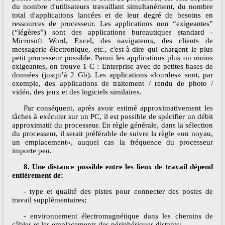
du nombre d'utilisateurs travaillant simultanément, du nombre
total d'applications lancées et de leur degré de besoins en
ressources de processeur. Les applications non “exigeantes”
(“légères”) sont des applications bureautiques standard -
Microsoft Word, Excel, des navigateurs, des clients de
messagerie électronique, etc., c'est-à-dire qui chargent le plus
petit processeur possible. Parmi les applications plus ou moins
exigeantes, on trouve 1 С : Enterprise avec de petites bases de
données (jusqu’à 2 Gb). Les applications «lourdes» sont, par
exemple, des applications de traitement / rendu de photo /
vidéo, des jeux et des logiciels similaires.
Par conséquent, après avoir estimé approximativement les
tâches à exécuter sur un PC, il est possible de spécifier un débit
approximatif du processeur. En règle générale, dans la sélection
du processeur, il serait préférable de suivre la règle «un noyau,
un emplacement», auquel cas la fréquence du processeur
importe peu.
8. Une distance possible entre les lieux de travail dépend
entièrement de:
- type et qualité des pistes pour connecter des postes de
travail supplémentaires;
- environnement électromagnétique dans les chemins de
câbles et les emplacements des périphériques distants;