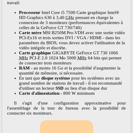
travail:
Processeur
Intel Core i5 7500 Carte graphique Intel®
HD Graphics 630 à 3,40
GHz
prenant en charge la
connexion de 3 moniteurs (performances équivalentes à
celles de la GeForce GT 730/740)
Carte mère
MSI B250M Pro-VDH avec une sortie vidéo
PCI-Ex16 et trois sorties DVI / VGA / HDMI - dans les
paramètres du BIOS, vous devez activer l'utilisation de la
vidéo intégrée et discrète.
Carte graphique
GIGABYTE GeForce GT 730 1066
MHz
PCI-E 2.0 1024 Mo 5000
MHz
64 bits qui permet
de connecter trois moniteurs
RAM
- au moins 16 Go et la possibilité d'augmenter la
quantité de mémoire, si nécessaire.
En tant que
disque système
pour les systèmes avec un
grand nombre de stations de travail - il est recommandé
d'utiliser un lecteur
SSD
au lieu d'un disque dur
Carte d'alimentation
- 800 W minimum
Il s'agit d'une configuration approximative pour
l'assemblage de la tour de bureau avec la possibilité de
connecter six moniteurs.