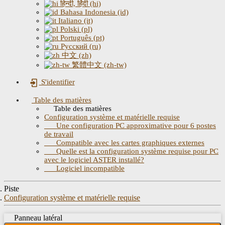
हिन्दी, हिंदी (hi)
Bahasa Indonesia (id)
Italiano (it)
Polski (pl)
Português (pt)
Русский (ru)
中文 (zh)
繁體中文 (zh-tw)
S'identifier
Table des matières
Table des matières
Configuration système et matérielle requise
Une configuration PC approximative pour 6 postes
de travail
Compatible avec les cartes graphiques externes
Quelle est la configuration système requise pour PC
avec le logiciel ASTER installé?
Logiciel incompatible
Piste
Configuration système et matérielle requise
Panneau latéral