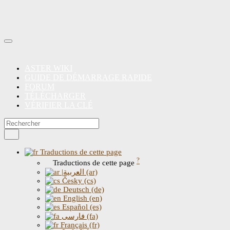
ASTER WIKI
GUIDE DE DÉMARRAGE RAPIDE
FORUM
TÉLÉCHARGER
VÉRIFIER LA CLÉ
Traductions de cette page
?
Traductions de cette page
|العربية (ar)
Česky (cs)
Deutsch (de)
English (en)
Español (es)
فارسی (fa)
Français (fr)