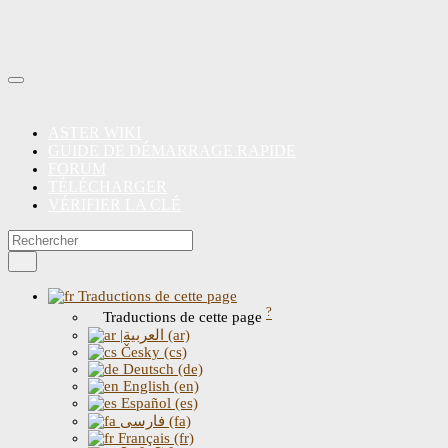
ASTER WIKI
GUIDE DE DÉMARRAGE RAPIDE
FORUM
TÉLÉCHARGER
VÉRIFIER LA CLÉ
Traductions de cette page
?
Traductions de cette page
|العربية (ar)
Česky (cs)
Deutsch (de)
English (en)
Español (es)
فارسی (fa)
Français (fr)