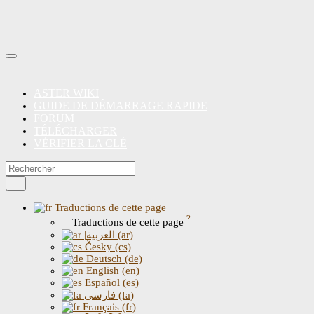
ASTER WIKI
GUIDE DE DÉMARRAGE RAPIDE
FORUM
TÉLÉCHARGER
VÉRIFIER LA CLÉ
Traductions de cette page
?
Traductions de cette page
|العربية (ar)
Česky (cs)
Deutsch (de)
English (en)
Español (es)
فارسی (fa)
Français (fr)