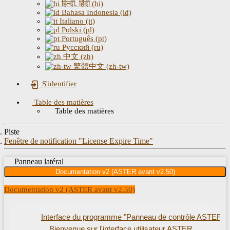
हिन्दी, हिंदी (hi)
Bahasa Indonesia (id)
Italiano (it)
Polski (pl)
Português (pt)
Русский (ru)
中文 (zh)
繁體中文 (zh-tw)
S'identifier
Table des matières
Table des matières
Piste
Fenêtre de notification "License Expire Time"
Panneau latéral
Documentation v2 (ASTER avant v2.50)
Documentation v2 (ASTER avant v2.50)
Interface du programme "Panneau de contrôle ASTER"
Bienvenue sur l'interface utilisateur ASTER