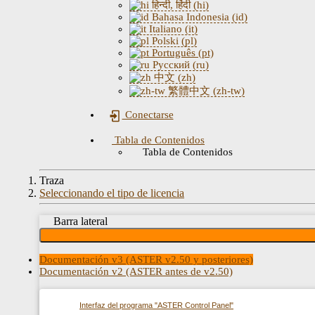
हिन्दी, हिंदी (hi)
Bahasa Indonesia (id)
Italiano (it)
Polski (pl)
Português (pt)
Русский (ru)
中文 (zh)
繁體中文 (zh-tw)
Conectarse
Tabla de Contenidos
Tabla de Contenidos
Traza
Seleccionando el tipo de licencia
Barra lateral
Documentación v3 (ASTER v2.50 y posteriores)
Documentación v2 (ASTER antes de v2.50)
Interfaz del programa "ASTER Control Panel"