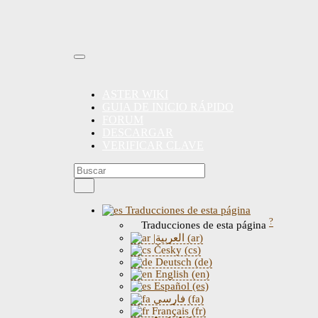
ASTER WIKI
GUIA DE INICIO RÁPIDO
FORUM
DESCARGAR
VERIFICAR CLAVE
Traducciones de esta página
?
Traducciones de esta página
|العربية (ar)
Česky (cs)
Deutsch (de)
English (en)
Español (es)
فارسی (fa)
Français (fr)