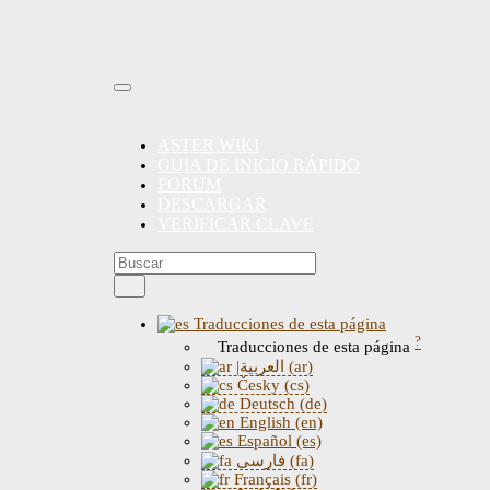
ASTER WIKI
GUIA DE INICIO RÁPIDO
FORUM
DESCARGAR
VERIFICAR CLAVE
Traducciones de esta página
?
Traducciones de esta página
|العربية (ar)
Česky (cs)
Deutsch (de)
English (en)
Español (es)
فارسی (fa)
Français (fr)