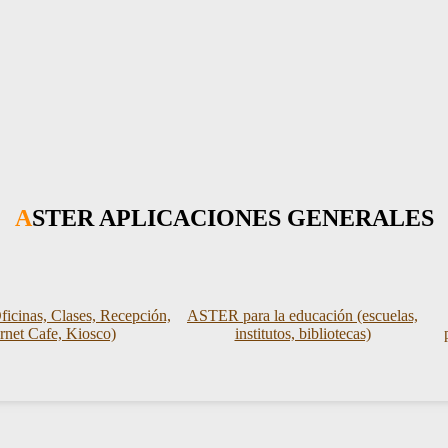
ASTER APLICACIONES GENERALES
icinas, Clases, Recepción,
ASTER para la educación (escuelas,
ernet Cafe, Kiosco)
institutos, bibliotecas)