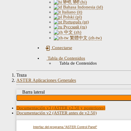
हिन्दी, हिंदी (hi)
Bahasa Indonesia (id)
Italiano (it)
Polski (pl)
Português (pt)
Русский (ru)
中文 (zh)
繁體中文 (zh-tw)
Conectarse
Tabla de Contenidos
Tabla de Contenidos
Traza
ASTER Aplicaciones Generales
Barra lateral
Documentación v3 (ASTER v2.50 y posteriores)
Documentación v2 (ASTER antes de v2.50)
Interfaz del programa "ASTER Control Panel"