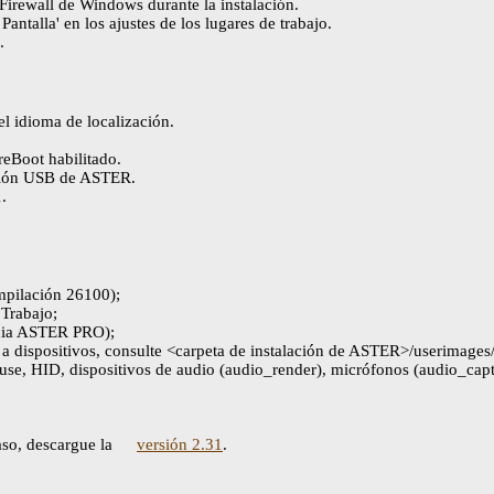
irewall de Windows durante la instalación.
antalla' en los ajustes de los lugares de trabajo.
.
el idioma de localización.
reBoot habilitado.
ación USB de ASTER.
.
pilación 26100);
 Trabajo;
encia ASTER PRO);
a dispositivos, consulte <carpeta de instalación de ASTER>/userimages
ouse, HID, dispositivos de audio (audio_render), micrófonos (audio_ca
so, descargue la
versión 2.31
.