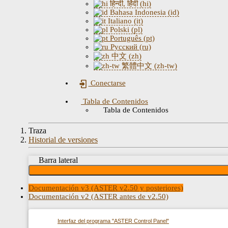
हिन्दी, हिंदी (hi)
Bahasa Indonesia (id)
Italiano (it)
Polski (pl)
Português (pt)
Русский (ru)
中文 (zh)
繁體中文 (zh-tw)
Conectarse
Tabla de Contenidos
Tabla de Contenidos
Traza
Historial de versiones
Barra lateral
Documentación v3 (ASTER v2.50 y posteriores)
Documentación v2 (ASTER antes de v2.50)
Interfaz del programa "ASTER Control Panel"