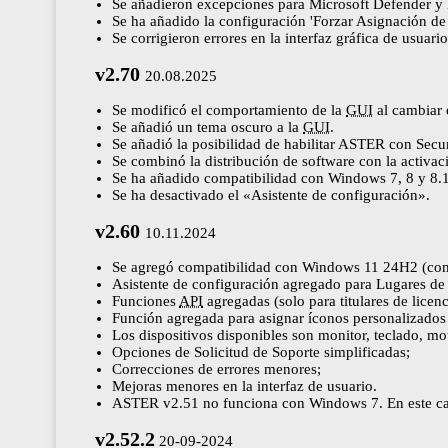
Se añadieron excepciones para Microsoft Defender y F
Se ha añadido la configuración 'Forzar Asignación de P
Se corrigieron errores en la interfaz gráfica de usuario
v2.70
20.08.2025
Se modificó el comportamiento de la
GUI
al cambiar 
Se añadió un tema oscuro a la
GUI
.
Se añadió la posibilidad de habilitar ASTER con Secu
Se combinó la distribución de software con la activ
Se ha añadido compatibilidad con Windows 7, 8 y 8.1
Se ha desactivado el «Asistente de configuración».
v2.60
10.11.2024
Se agregó compatibilidad con Windows 11 24H2 (com
Asistente de configuración agregado para Lugares de
Funciones
API
agregadas (solo para titulares de lic
Función agregada para asignar íconos personalizados 
Los dispositivos disponibles son monitor, teclado, m
Opciones de Solicitud de Soporte simplificadas;
Correcciones de errores menores;
Mejoras menores en la interfaz de usuario.
ASTER v2.51 no funciona con Windows 7. En este ca
v2.52.2
20-09-2024