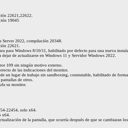
ción 22621,22622.
ción 19045
ws Server 2022, compilación 20348.
ción 22621.
 para Windows 8/10/11, habilitado por defecto para una nueva instalac
ía dejar de actualizarse en Windows 11 y Servidor Windows 2022.
rror 109 sin ningún motivo externo.
recto de las indicaciones del monitor.
de un lugar de trabajo sin sandboxing, conmutable, habilitado de form
pantallas de otros.
ufa su monitor.
354-22454, solo x64.
o x64.
actualización de la pantalla, que ocurría después de que se cambiaran l