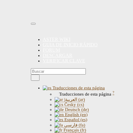
ASTER WIKI
GUIA DE INICIO RÁPIDO
FORUM
DESCARGAR
VERIFICAR CLAVE
Traducciones de esta página
?
Traducciones de esta página
|العربية (ar)
Česky (cs)
Deutsch (de)
English (en)
Español (es)
فارسی (fa)
Français (fr)