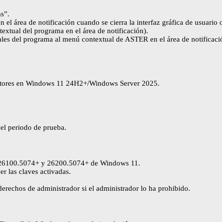
s”.
 área de notificación cuando se cierra la interfaz gráfica de usuario o
extual del programa en el área de notificación).
les del programa al menú contextual de ASTER en el área de notificaci
nitores en Windows 11 24H2+/Windows Server 2025.
del periodo de prueba.
s 26100.5074+ y 26200.5074+ de Windows 11.
r las claves activadas.
erechos de administrador si el administrador lo ha prohibido.