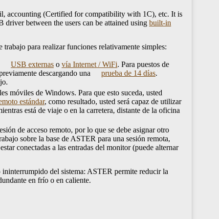
ccounting (Certified for compatibility with 1C), etc. It is
B driver between the users can be attained using
built-in
trabajo para realizar funciones relativamente simples:
o
USB externas
o
vía Internet / WiFi
. Para puestos de
e previamente descargando una
prueba de 14 días
.
jo.
ales móviles de Windows. Para que esto suceda, usted
remoto estándar
, сomo resultado, usted será capaz de utilizar
tras está de viaje o en la carretera, distante de la oficina
esión de acceso remoto, por lo que se debe asignar otro
trabajo sobre la base de ASTER para una sesión remota,
estar conectadas a las entradas del monitor (puede alternar
to ininterrumpido del sistema: ASTER permite reducir la
dundante en frío o en caliente.