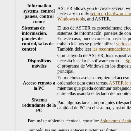
Information
ASTER allows you to create several work
systems, control
necessary to only
setup up hardware an
panels, control
Windows tools
, and ASTER.
rooms
Sistemas de
El uso de ASTER es especialmente efecti
información,
sistemas de información, paneles de contr
paneles de
En este caso, puede conectar hasta 12 pu
control, salas de
trabajo lejanos se puede utilizar
varios c
control
También debe leer
las recomendaciones 
Con la ayuda de ASTER, los dispositivos
Dispositivos
necesita instalar el software como
Sp
móviles
el programa de Windows en los dispositiv
principal.
En muchos casos, se requiere el acceso 
Acceso remoto a
ordenador para estas tareas.
ASTER le pe
la PC
mientras que pueda continuar trabajando 
entre ellas usando el teclado del monitor
Sistema
Para algunas tareas importantes (despac
redundante de la
cantidad de PC en el sistema, y así utili
PC
Para más problemas técnicos, consulte:
Soluciones técni
También los siguientes enlaces pueden ser útiles: