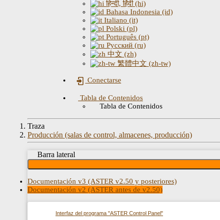
हिन्दी, हिंदी (hi)
Bahasa Indonesia (id)
Italiano (it)
Polski (pl)
Português (pt)
Русский (ru)
中文 (zh)
繁體中文 (zh-tw)
Conectarse
Tabla de Contenidos
Tabla de Contenidos
Traza
Producción (salas de control, almacenes, producción)
Barra lateral
Documentación v3 (ASTER v2.50 y posteriores)
Documentación v2 (ASTER antes de v2.50)
Interfaz del programa "ASTER Control Panel"