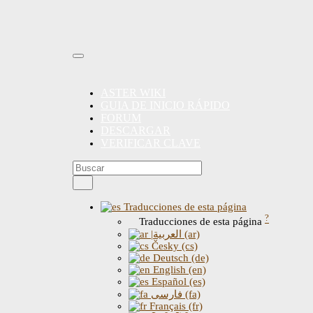
ASTER WIKI
GUIA DE INICIO RÁPIDO
FORUM
DESCARGAR
VERIFICAR CLAVE
Traducciones de esta página
?
Traducciones de esta página
|العربية (ar)
Česky (cs)
Deutsch (de)
English (en)
Español (es)
فارسی (fa)
Français (fr)