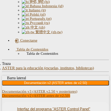
हिन्दी, हिंदी (hi)
Bahasa Indonesia (id)
Italiano (it)
Polski (pl)
Português (pt)
Русский (ru)
中文 (zh)
繁體中文 (zh-tw)
Conectarse
Tabla de Contenidos
Tabla de Contenidos
Traza
ASTER para la educación (escuelas, institutos, bibliotecas)
Barra lateral
Documentación v2 (ASTER antes de v2.50)
Documentación v3 (ASTER v2.50 y posteriores)
Documentación v2 (ASTER antes de v2.50)
Interfaz del programa "ASTER Control Panel"