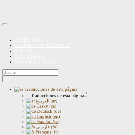
ASTER WIKI
GUIA DE INICIO RÁPIDO
FORUM
DESCARGAR
VERIFICAR CLAVE
Traducciones de esta página
?
Traducciones de esta página
|العربية (ar)
Česky (cs)
Deutsch (de)
English (en)
Español (es)
فارسی (fa)
Français (fr)