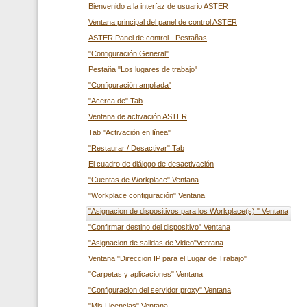
Bienvenido a la interfaz de usuario ASTER
Ventana principal del panel de control ASTER
ASTER Panel de control - Pestañas
"Configuración General"
Pestaña "Los lugares de trabajo"
"Configuración ampliada"
"Acerca de" Tab
Ventana de activación ASTER
Tab "Activación en línea"
"Restaurar / Desactivar" Tab
El cuadro de diálogo de desactivación
"Cuentas de Workplace" Ventana
"Workplace configuración" Ventana
"Asignacion de dispositivos para los Workplace(s) " Ventana
"Confirmar destino del dispositivo" Ventana
"Asignacion de salidas de Video"Ventana
Ventana "Direccion IP para el Lugar de Trabajo"
"Carpetas y aplicaciones" Ventana
"Configuracion del servidor proxy" Ventana
"Mis Licencias" Ventana