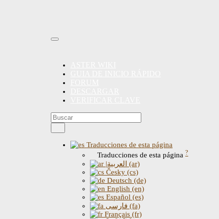
ASTER WIKI
GUIA DE INICIO RÁPIDO
FORUM
DESCARGAR
VERIFICAR CLAVE
Traducciones de esta página
?
Traducciones de esta página
|العربية (ar)
Česky (cs)
Deutsch (de)
English (en)
Español (es)
فارسی (fa)
Français (fr)