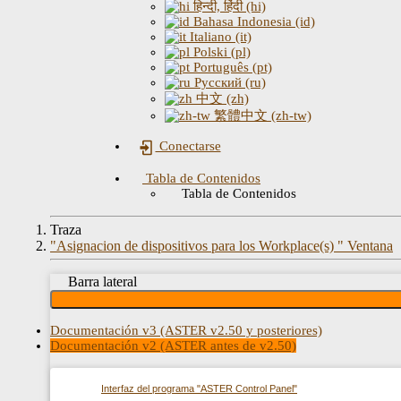
हिन्दी, हिंदी (hi)
Bahasa Indonesia (id)
Italiano (it)
Polski (pl)
Português (pt)
Русский (ru)
中文 (zh)
繁體中文 (zh-tw)
Conectarse
Tabla de Contenidos
Tabla de Contenidos
Traza
"Asignacion de dispositivos para los Workplace(s) " Ventana
Barra lateral
Documentación v3 (ASTER v2.50 y posteriores)
Documentación v2 (ASTER antes de v2.50)
Interfaz del programa "ASTER Control Panel"