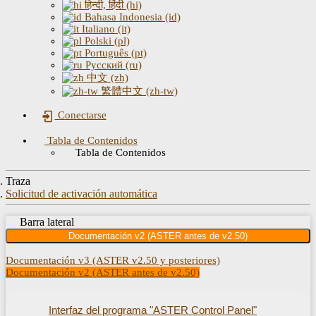
हिन्दी, हिंदी (hi)
Bahasa Indonesia (id)
Italiano (it)
Polski (pl)
Português (pt)
Русский (ru)
中文 (zh)
繁體中文 (zh-tw)
Conectarse
Tabla de Contenidos
Tabla de Contenidos
Traza
Solicitud de activación automática
Barra lateral
Documentación v2 (ASTER antes de v2.50)
Documentación v3 (ASTER v2.50 y posteriores)
Documentación v2 (ASTER antes de v2.50)
Interfaz del programa "ASTER Control Panel"