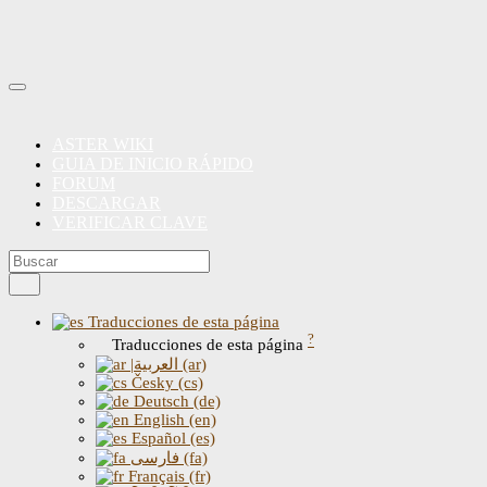
ASTER WIKI
GUIA DE INICIO RÁPIDO
FORUM
DESCARGAR
VERIFICAR CLAVE
Traducciones de esta página
?
Traducciones de esta página
|العربية (ar)
Česky (cs)
Deutsch (de)
English (en)
Español (es)
فارسی (fa)
Français (fr)