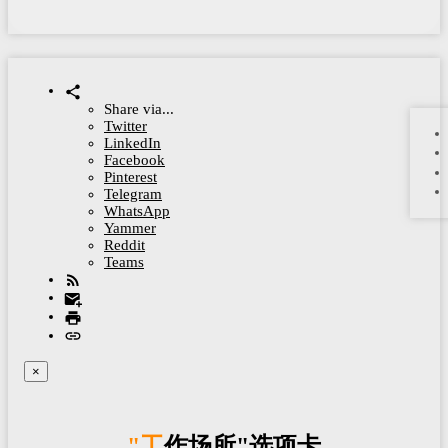
Share via...
Twitter
LinkedIn
Facebook
Pinterest
Telegram
WhatsApp
Yammer
Reddit
Teams
×
"工作场所"选项卡