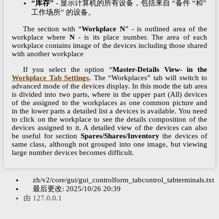
“库存”
- 显示计算机的所有设备，包括来自 “备件 “和”
工作场所” 的设备。
The section with “
Workplace N
” - is outlined area of the
workplace where
N
- is its place number. The area of each
workplace contains image of the devices including those shared
with another workplace
If you select the option “
Master-Details View
- in the
Workplace Tab Settings
.
The “Workplaces” tab will switch to
advanced mode of the devices display. In this mode the tab area
is divided into two parts, where in the upper part (All) devices
of the assigned to the workplaces as one common picture and
in the lower parts a detailed list a devices is available. You need
to click on the workplace to see the details composition of the
devices assigned to it. A detailed view of the devices can also
be useful for section
Spares/Shares/Inventory
the devices of
same class, although not grouped into one image, but viewing
large number devices becomes difficult.
zh/v2/core/gui/gui_controlform_tabcontrol_tabterminals.txt
最后更改:
2025/10/26 20:39
由
127.0.0.1