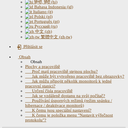
हिन्दी, हिंदी (hi)
Bahasa Indonesia (id)
Italiano (it)
Polski (pl)
Português (pt)
Русский (ru)
中文 (zh)
繁體中文 (zh-tw)
Přihlásit se
Obsah
Obsah
Plochy a pracoviště
Proč mají pracoviště stejnou plochu?
Jak může být vytvořeno pracoviště bez obrazovky?
Jak můžu připojit několik monoitorů k jedné
pracovní stanici?
Určení čísla pracoviště
Jak se vzdáleně dostanu na svůj počítač?
Používání úsporných režimů (režim spánku /
hibernace / deaktivace monitorů)
K čemu jsou speciální nastavení?
K čemu je položka menu "Nastavit výřečnost
protokolu"?