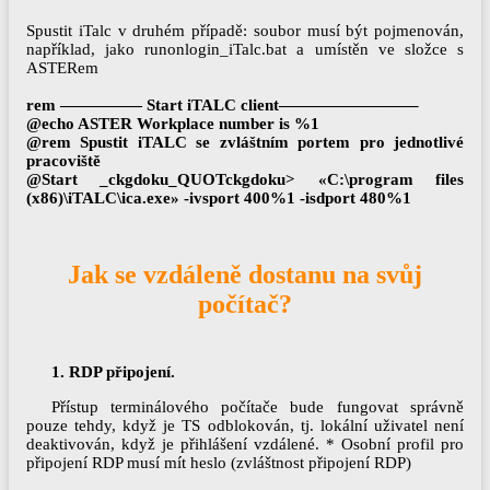
Spustit iTalc v druhém případě: soubor musí být pojmenován,
například, jako runonlogin_iTalc.bat a umístěn ve složce s
ASTERem
rem ————— Start iTALС client————————–
@echo ASTER Workplace number is %1
@rem Spustit iTALC se zvláštním portem pro jednotlivé
pracoviště
@Start _ckgdoku_QUOTckgdoku> «C:\program files
(x86)\iTALC\ica.exe» -ivsport 400%1 -isdport 480%1
Jak se vzdáleně dostanu na svůj
počítač?
1. RDP připojení.
Přístup terminálového počítače bude fungovat správně
pouze tehdy, když je TS odblokován, tj. lokální uživatel není
deaktivován, když je přihlášení vzdálené. * Osobní profil pro
připojení RDP musí mít heslo (zvláštnost připojení RDP)