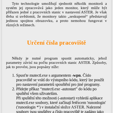
Tyto technologie umožňují sjednotit několik monitorů a
systém jej zpracovává jako jeden monitor, který může být
přiřazen jedné z pracovních stanic v nastavení ASTER. Je však
třeba si uvědomit, že monitory takto „seskupené“ představují
jedinou spojitou obrazovku, a proto nemohou fungovat v
různých režimech.
Určení čísla pracoviště
Někdy je nutné program spustit automaticky, jehož
parametry závisí na počtu pracovních stanic ASTER. Způsoby,
jak to provést, jsou popsány níže:
​​​​​​Spusťte mutectl.exe s argumentem
-wpn
. Číslo
pracoviště se vrátí do výstupního kódu, který lze použít
pro nastavení parametrů spouštění pro jiné programy.
Přidejte příkaz “mutectl.exe -autostart” do kódu po
spuštění všem uživatelům.
Při spuštění této možnosti (-autostart) vyhledá aplikace
mutectl.exe soubory, které začínají řetězcem 'runonlogin'
('runonlogin *') v instalační složce ASTER. Nalezené
soubory jsou spuštěny a číslo pracoviště je zadáno jako