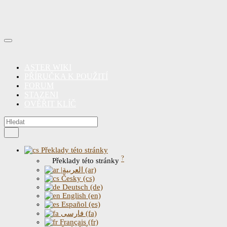
ASTER WIKI
PŘÍRUČKA K POUŽITÍ
FORUM
STAZENI
OVĚŘIT KLÍČ
Překlady této stránky
?
Překlady této stránky
|العربية (ar)
Česky (cs)
Deutsch (de)
English (en)
Español (es)
فارسی (fa)
Français (fr)