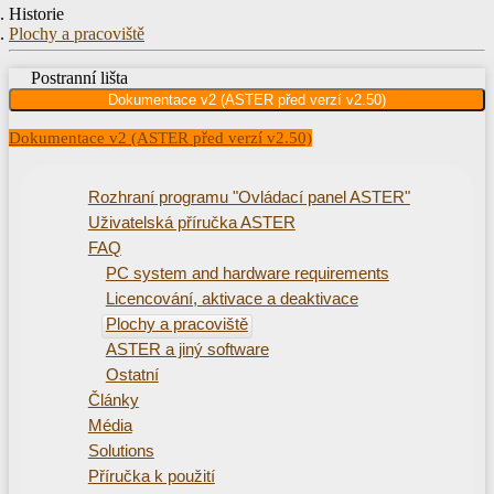
Historie
Plochy a pracoviště
Postranní lišta
Dokumentace v2 (ASTER před verzí v2.50)
Dokumentace v2 (ASTER před verzí v2.50)
Rozhraní programu "Ovládací panel ASTER"
Uživatelská příručka ASTER
FAQ
PC system and hardware requirements
Licencování, aktivace a deaktivace
Plochy a pracoviště
ASTER a jiný software
Ostatní
Články
Média
Solutions
Příručka k použití