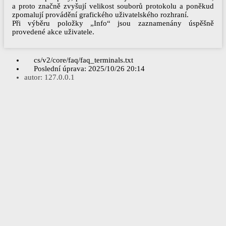
a proto značně zvyšují velikost souborů protokolu a poněkud
zpomalují provádění grafického uživatelského rozhraní.
Při výběru položky „Info“ jsou zaznamenány úspěšně
provedené akce uživatele.
cs/v2/core/faq/faq_terminals.txt
Poslední úprava:
2025/10/26 20:14
autor:
127.0.0.1