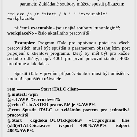
parametr. Zakládané soubory můžete spustit příkazem:
cmd.exe /s /c "start / b " " "executable" 
workplaceNo
přičemž
executable
- jsou najité soubory 'runonlogin*';
workplaceNo
- číslo aktuálního pracoviště
Examples:
Program iTalc pro správnou práci na všech
pracovištích musí být spuštěn s parametrem obsahujícím port
připojení k klientovi programu, který by měl být pro každé
sedadlo odlišný, např. 4001 pro první pracovní stanici, 4002
pro druhé a tak dále. .
Spustit iTalc v prvním případě: Soubor musí být umístěn v
kódu při spouštění uživatele
rem ————— Start iTALС client————————–
@mutectl -wpn
@set AWP=%errorlevel%
@echo Číslo ASTER pracoviště je %AWP%
@rem Spustit iTALC se zvláštním portem pro jednotlivé
pracoviště
@Start _ckgdoku_QUOTckgdoku> «C:\program files
(x86)\iTALC\ica.exe» -ivsport 400%AWP% -isdport
480%AWP%