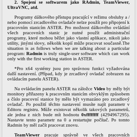
2. Spojení se softwarem jako RAdmin, TeamViewer,
UltraVNC, atd.
Programy dálkového přístupu pracující v režimu obsluhy a /
nebo pomocí zrcadlového ovladače nelze použít pro připojení k
pracovním stanicím ASTER. Pro možnost dálkového ovládání
všech pracovních stanic je nutné použít administrační
programy, které mohou běžet jako vlastní aplikace, nikoli jako
utility, jinými slovy, několik kopií může pracovat současně.The
situation is as follows when we are talking about a particular
program:
Radmin
is truly single-user software which can work
only with the first working station in ASTER.
*Pro x64 systémy jsou pro správnou funkci vyžadována
další nastavení. (Případ, kdy je zrcadlový ovladač zobrazen na
ovládacím panelu ASTER).
Na ovládacím panelu ASTER na záložce
Video
by měly být
monitory přiřazeny k pracovním stanicím obvyklým způsobem
a číslo pracovní stanice by mělo být vymazáno pro zrcadlový
ovladač. Po použití těchto nastavení musíte najít parametr v
Editoru registru. Může existovat několik takových parametrů,
ale jedna z nich bude mít hodnotu
0xffffffff
(4294967295).
Nastavte tento parametr na 0 a restartujte počítač. Po tomto
Radmin by měl začít pracovat znovu.
TeamViewer
pracuje správně ve všech pracovních