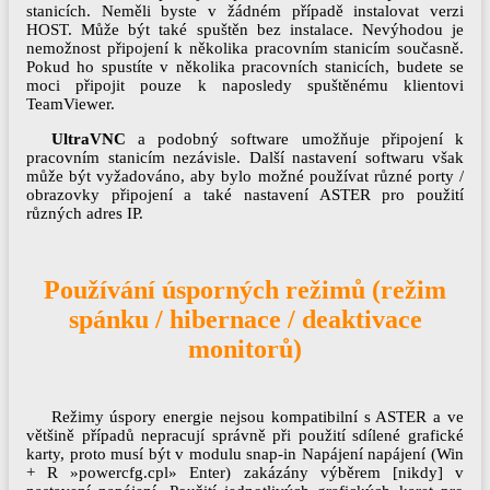
stanicích. Neměli byste v žádném případě instalovat verzi
HOST. Může být také spuštěn bez instalace. Nevýhodou je
nemožnost připojení k několika pracovním stanicím současně.
Pokud ho spustíte v několika pracovních stanicích, budete se
moci připojit pouze k naposledy spuštěnému klientovi
TeamViewer.
UltraVNC
a podobný software umožňuje připojení k
pracovním stanicím nezávisle. Další nastavení softwaru však
může být vyžadováno, aby bylo možné používat různé porty /
obrazovky připojení a také nastavení ASTER pro použití
různých adres IP.
Používání úsporných režimů (režim
spánku / hibernace / deaktivace
monitorů)
Režimy úspory energie nejsou kompatibilní s ASTER a ve
většině případů nepracují správně při použití sdílené grafické
karty, proto musí být v modulu snap-in Napájení napájení (Win
+ R »powercfg.cpl» Enter) zakázány výběrem [nikdy] v