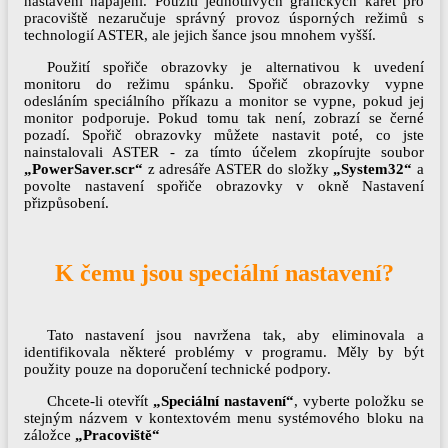
nastavení napájení. Použití jednotlivých grafických karet pro
pracoviště nezaručuje správný provoz úsporných režimů s
technologií ASTER, ale jejich šance jsou mnohem vyšší.
Použití spořiče obrazovky je alternativou k uvedení
monitoru do režimu spánku. Spořič obrazovky vypne
odesláním speciálního příkazu a monitor se vypne, pokud jej
monitor podporuje. Pokud tomu tak není, zobrazí se černé
pozadí. Spořič obrazovky můžete nastavit poté, co jste
nainstalovali ASTER - za tímto účelem zkopírujte soubor
„PowerSaver.scr“
z adresáře ASTER do složky
„System32“
a
povolte nastavení spořiče obrazovky v okně Nastavení
přizpůsobení.
K čemu jsou speciální nastavení?
Tato nastavení jsou navržena tak, aby eliminovala a
identifikovala některé problémy v programu. Měly by být
použity pouze na doporučení technické podpory.
Chcete-li otevřít
„Speciální nastavení“
, vyberte položku se
stejným názvem v kontextovém menu systémového bloku na
záložce
„Pracoviště“