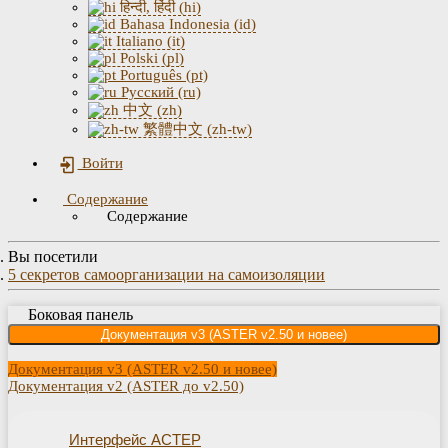
हिन्दी, हिंदी (hi)
Bahasa Indonesia (id)
Italiano (it)
Polski (pl)
Português (pt)
Русский (ru)
中文 (zh)
繁體中文 (zh-tw)
Войти
Содержание
Содержание
Вы посетили
5 секретов самоорганизации на самоизоляции
Боковая панель
Документация v3 (ASTER v2.50 и новее)
Документация v3 (ASTER v2.50 и новее)
Документация v2 (ASTER до v2.50)
Интерфейс АСТЕР