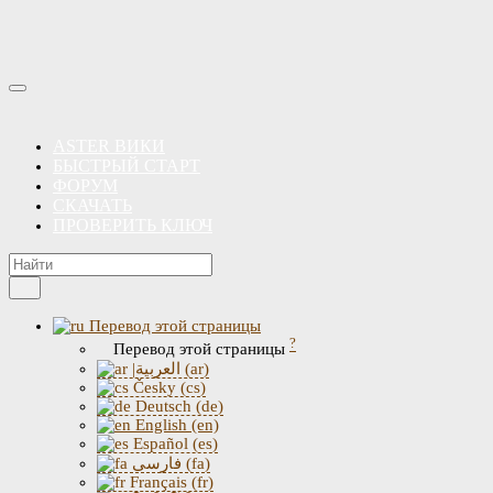
ASTER ВИКИ
БЫСТРЫЙ СТАРТ
ФОРУМ
СКАЧАТЬ
ПРОВЕРИТЬ КЛЮЧ
Перевод этой страницы
?
Перевод этой страницы
|العربية (ar)
Česky (cs)
Deutsch (de)
English (en)
Español (es)
فارسی (fa)
Français (fr)