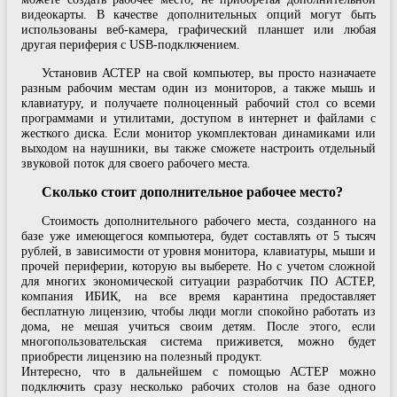
видеокарты. В качестве дополнительных опций могут быть
использованы веб-камера, графический планшет или любая
другая периферия с USB-подключением.
Установив АСТЕР на свой компьютер, вы просто назначаете
разным рабочим местам один из мониторов, а также мышь и
клавиатуру, и получаете полноценный рабочий стол со всеми
программами и утилитами, доступом в интернет и файлами с
жесткого диска. Если монитор укомплектован динамиками или
выходом на наушники, вы также сможете настроить отдельный
звуковой поток для своего рабочего места.
Сколько стоит дополнительное рабочее место?
Стоимость дополнительного рабочего места, созданного на
базе уже имеющегося компьютера, будет составлять от 5 тысяч
рублей, в зависимости от уровня монитора, клавиатуры, мыши и
прочей периферии, которую вы выберете. Но с учетом сложной
для многих экономической ситуации разработчик ПО АСТЕР,
компания ИБИК, на все время карантина предоставляет
бесплатную лицензию, чтобы люди могли спокойно работать из
дома, не мешая учиться своим детям. После этого, если
многопользовательская система приживется, можно будет
приобрести лицензию на полезный продукт.
Интересно, что в дальнейшем с помощью АСТЕР можно
подключить сразу несколько рабочих столов на базе одного