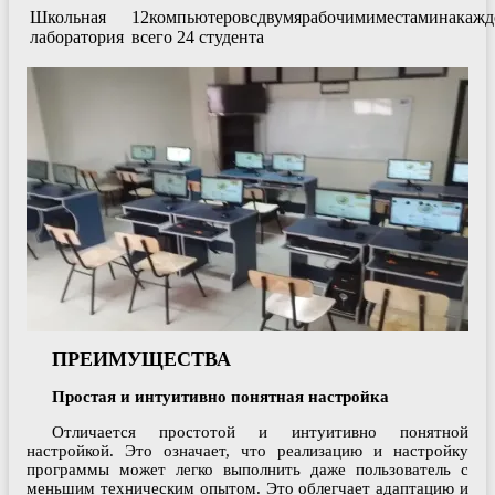
Школьная
12
компьютеров
с
двумя
рабочими
местами
на
кажд
лаборатория
всего 24 студента
ПРЕИМУЩЕСТВА
Простая и интуитивно понятная настройка
Отличается простотой и интуитивно понятной
настройкой. Это означает, что реализацию и настройку
программы может легко выполнить даже пользователь с
меньшим техническим опытом. Это облегчает адаптацию и