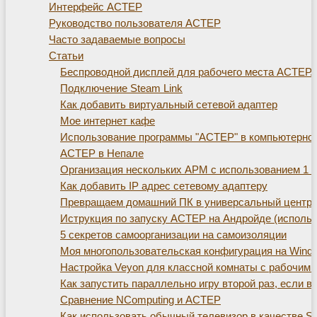
Интерфейс АСТЕР
Руководство пользователя АСТЕР
Часто задаваемые вопросы
Статьи
Беспроводной дисплей для рабочего места АСТЕР. Те
Подключение Steam Link
Как добавить виртуальный сетевой адаптер
Мое интернет кафе
Использование программы "АСТЕР" в компьютерно
АСТЕР в Непале
Организация нескольких АРМ с использованием 1 с
Как добавить IP адрес сетевому адаптеру
Превращаем домашний ПК в универсальный центр д
Иструкция по запуску АСТЕР на Андройде (использ
5 секретов самоорганизации на самоизоляции
Моя многопользовательская конфигурация на Window
Настройка Veyon для классной комнаты с рабочим
Как запустить параллельно игру второй раз, если 
Сравнение NComputing и АСТЕР
Как использовать обычный телевизор в качестве S