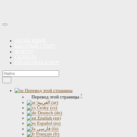
ASTER ВИКИ
БЫСТРЫЙ СТАРТ
ФОРУМ
СКАЧАТЬ
ПРОВЕРИТЬ КЛЮЧ
Перевод этой страницы
?
Перевод этой страницы
|العربية (ar)
Česky (cs)
Deutsch (de)
English (en)
Español (es)
فارسی (fa)
Français (fr)