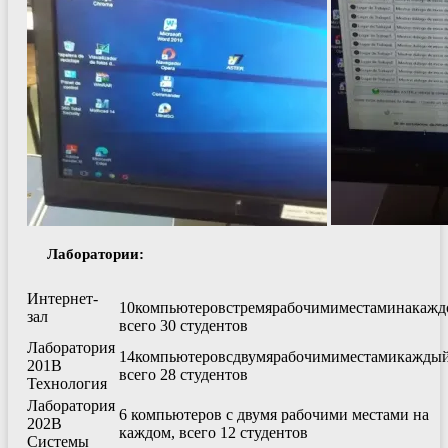
Лаборатории:
Интернет-
10
компьютеров
с
тремя
рабочими
местами
на
кажд
зал
всего 30 студентов
Лаборатория
14
компьютеров
с
двумя
рабочими
местами
кажды
201B
всего 28 студентов
Технология
Лаборатория
6 компьютеров с двумя рабочими местами на
202B
каждом, всего 12 студентов
Системы