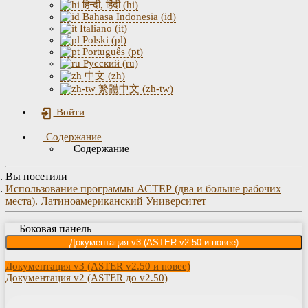
हिन्दी, हिंदी (hi)
Bahasa Indonesia (id)
Italiano (it)
Polski (pl)
Português (pt)
Русский (ru)
中文 (zh)
繁體中文 (zh-tw)
Войти
Содержание
Содержание
Вы посетили
Использование программы АСТЕР (два и больше рабочих
места). Латиноамериканский Университет
Боковая панель
Документация v3 (ASTER v2.50 и новее)
Документация v3 (ASTER v2.50 и новее)
Документация v2 (ASTER до v2.50)