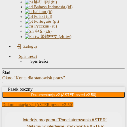
हिन्दी, हिंदी (hi)
Bahasa Indonesia (id)
Italiano (it)
Polski (pl)
Português (pt)
Русский (ru)
中文 (zh)
繁體中文 (zh-tw)
Zaloguj
Spis treści
Spis treści
Ślad
Okno "Konta dla stanowisk pracy"
Pasek boczny
Dokumentacja v2 (ASTER przed v2.50)
Dokumentacja v2 (ASTER przed v2.50)
Interfejs programu "Panel sterowania ASTER"
Witamy w interfejsie użytkownika ASTER