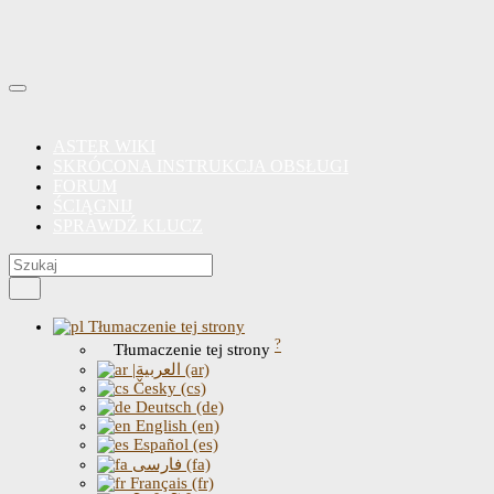
ASTER WIKI
SKRÓCONA INSTRUKCJA OBSŁUGI
FORUM
ŚCIĄGNIJ
SPRAWDŹ KLUCZ
Tłumaczenie tej strony
?
Tłumaczenie tej strony
|العربية (ar)
Česky (cs)
Deutsch (de)
English (en)
Español (es)
فارسی (fa)
Français (fr)