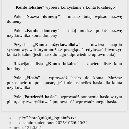
„
Konto lokalne
” wybiera korzystanie z konta lokalnego
Pole „
Nazwa domeny
” - musisz tutaj wpisać nazwę
domeny
Pole „
Konto domeny
” - tutaj musisz podać nazwę
użytkownika konta domeny
Przycisk „
Konta użytkowników
” - otwiera snap-in
systemowy, w którym możesz przeglądać, edytować i tworzyć
konta lokalne (jeśli masz do tego odpowiednie uprawnienia)
Rozwijana lista „
Konto lokalne
” - zawiera listę kont
lokalnych
Pole „
Hasło
” - wprowadź hasło do konta. Możesz
pozostawić to pole puste, jeśli nie ustawiłeś hasła dla konta
użytkownika
Pole „
Potwierdź hasło
” - wprowadź ponownie hasło w tym
pliku, aby zweryfikować poprawność wprowadzonego hasła.
pl/v2/core/gui/gui_logininfo.txt
ostatnio zmienione:
2025/10/26 20:32
przez
127.0.0.1