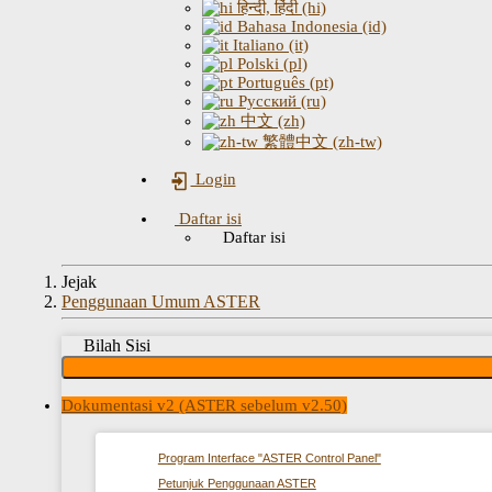
हिन्दी, हिंदी (hi)
Bahasa Indonesia (id)
Italiano (it)
Polski (pl)
Português (pt)
Русский (ru)
中文 (zh)
繁體中文 (zh-tw)
Login
Daftar isi
Daftar isi
Jejak
Penggunaan Umum ASTER
Bilah Sisi
Dokumentasi v2 (ASTER sebelum v2.50)
Program Interface "ASTER Control Panel"
Petunjuk Penggunaan ASTER