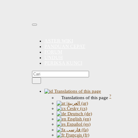
ASTER WIKI
PANDUAN CEPAT
FORUM
UNDUH
PERIKSA KUNCI
Translations of this page
?
Translations of this page
|العربية (ar)
Česky (cs)
Deutsch (de)
English (en)
Español (es)
فارسی (fa)
Français (fr)