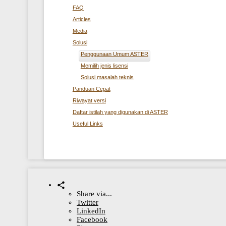
FAQ
Articles
Media
Solusi
Penggunaan Umum ASTER
Memilih jenis lisensi
Solusi masalah teknis
Panduan Cepat
Riwayat versi
Daftar istilah yang digunakan di ASTER
Useful Links
Share via...
Twitter
LinkedIn
Facebook