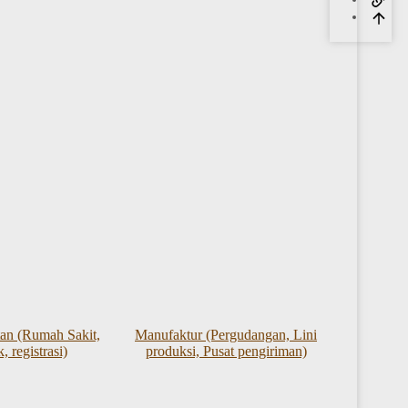
tan (Rumah Sakit,
Manufaktur (Pergudangan, Lini
k, registrasi)
produksi, Pusat pengiriman)