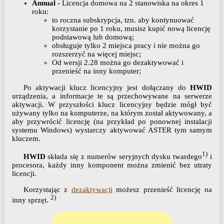
Annual
- Licencja domowa na 2 stanowiska na okres 1
roku:
to roczna subskrypcja, tzn. aby kontynuować
korzystanie po 1 roku, musisz kupić nową licencję
podstawową lub domową;
obsługuje tylko 2 miejsca pracy i nie można go
rozszerzyć na więcej miejsc;
Od wersji 2.28 można go dezaktywować i
przenieść na inny komputer;
Po aktywacji klucz licencyjny jest dołączany do
HWID
urządzenia, a informacje te są przechowywane na serwerze
aktywacji. W przyszłości klucz licencyjny będzie mógł być
używany tylko na komputerze, na którym został aktywowany, a
aby przywrócić licencję (na przykład po ponownej instalacji
systemu Windows) wystarczy aktywować ASTER tym samym
kluczem.
1)
HWID
składa się z numerów seryjnych dysku twardego
i
procesora, każdy inny komponent można zmienić bez utraty
licencji.
Korzystając z
dezaktywacji
możesz przenieść licencję na
2)
inny sprzęt.