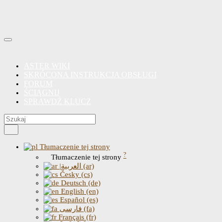
ASTER WIKI
SKRÓCONA INSTRUKCJA OBSŁUGI
FORUM
ŚCIĄGNIJ
SPRAWDŹ KLUCZ
Tłumaczenie tej strony
?
Tłumaczenie tej strony
|العربية (ar)
Česky (cs)
Deutsch (de)
English (en)
Español (es)
فارسی (fa)
Français (fr)