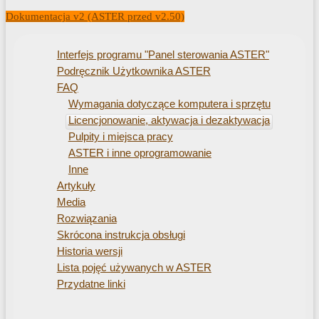
Dokumentacja v2 (ASTER przed v2.50)
Interfejs programu "Panel sterowania ASTER"
Podręcznik Użytkownika ASTER
FAQ
Wymagania dotyczące komputera i sprzętu
Licencjonowanie, aktywacja i dezaktywacja
Pulpity i miejsca pracy
ASTER i inne oprogramowanie
Inne
Artykuły
Media
Rozwiązania
Skrócona instrukcja obsługi
Historia wersji
Lista pojęć używanych w ASTER
Przydatne linki