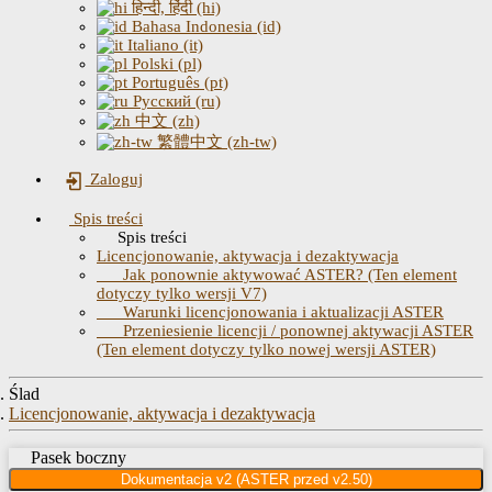
हिन्दी, हिंदी (hi)
Bahasa Indonesia (id)
Italiano (it)
Polski (pl)
Português (pt)
Русский (ru)
中文 (zh)
繁體中文 (zh-tw)
Zaloguj
Spis treści
Spis treści
Licencjonowanie, aktywacja i dezaktywacja
Jak ponownie aktywować ASTER? (Ten element
dotyczy tylko wersji V7)
Warunki licencjonowania i aktualizacji ASTER
Przeniesienie licencji / ponownej aktywacji ASTER
(Ten element dotyczy tylko nowej wersji ASTER)
Ślad
Licencjonowanie, aktywacja i dezaktywacja
Pasek boczny
Dokumentacja v2 (ASTER przed v2.50)