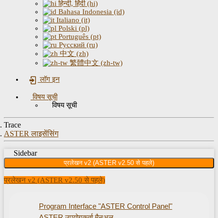
हिन्दी, हिंदी (hi)
Bahasa Indonesia (id)
Italiano (it)
Polski (pl)
Português (pt)
Русский (ru)
中文 (zh)
繁體中文 (zh-tw)
लॉग इन
विषय सूची
विषय सूची
Trace
ASTER लाइसेंसिंग
Sidebar
प्रलेखन v2 (ASTER v2.50 से पहले)
प्रलेखन v2 (ASTER v2.50 से पहले)
Program Interface "ASTER Control Panel"
ASTER उपयोगकर्ता मैनुअल