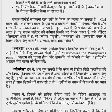
दिखाई नहीं देते हैं, ताकि उन्हें अव्यवस्थित न करें।
“इन्वेंटरी” पैनल में सभी कंप्यूटर डिवाइस शामिल हैं जिन्हें वर्कस्टेशन्स
के बीच पुनर्वितरित किया जा सकता है।
मानक कीबोर्ड संयोजनों द्वारा छवि के पैमाने को बदला जा सकता है: - Ctrl
बटन और '+' (प्लस) बटन के एक साथ दबाने से चित्रों में विस्तार होता है और
Ctrl और '-' आकार को कम करता है। इस मामले में, जिस क्षेत्र को छोटा किया
जाता है, वह माउस पॉइंटर की वर्तमान स्थिति पर निर्भर करता है, यदि पॉइंटर
“सिस्टम” क्षेत्र में है, तो “स्पेयर पार्ट्स”, “जनरल” और “इन्वेंटरी” पैनल में
चित्र स्केल किए जाते हैं। अन्यथा, कार्य क्षेत्र छोटा है।
“
इन्वेंटरी
” बटन (और इसके संबंधित पैनल) डिफ़ॉल्ट रूप से छिपा हुआ है।
उन्हें दिखाने के लिए, आपको संदर्भ मेनू से “Customize the Workplaces
panel” आइटम को चुनना होगा और डायलॉग को खोलने के लिए, “इन्वेंटरी”
आइटम चेक बॉक्स को चेक करें:
“
वर्कप्लेस”
टैब में, आप चुन सकते हैं कि कौन सी विंडोज विंडो प्रदर्शित करें
और छिपाएं (छिपाया नहीं जा सकता है अगर वर्कप्लेस में डिवाइसेस असाइन किए
गए हैं). इसके अलावा, इस डायलॉग में आइटम “डिस्प्लेस विथाउट मॉनीटर्स”,
साथ ही साथ डिस्प्ले की पारभासी (“बंद”) छवियों के बगल में चेक मार्क पर ध्यान
दें।
वास्तव में, डिस्प्ले की छवियां वीडियो कार्ड के वीडियो आउटपुट का
प्रतिनिधित्व करती हैं, जिसे मॉनिटर से जोड़ा जा सकता है। डिस्प्ले इमेज का
ट्रांसलूसेंस दर्शाता है, कि मॉनिटर वीडियो आउटपुट से कनेक्ट नहीं है।
आइटम “डिस्प्लेस विथाउट मॉनीटर्स” यह निर्धारित करता है कि ऐसे