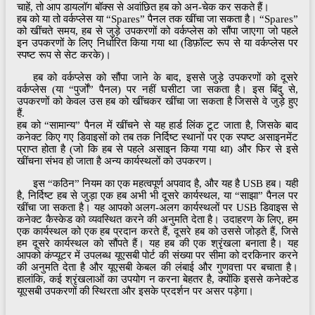
चाहें, तो आप डायलॉग बॉक्स से अवांछित हब को अन-चेक कर सकते हैं।
हब को या तो वर्कप्लेस या “Spares” पैनल तक खींचा जा सकता है। “Spares”
को खींचते समय, हब से जुड़े उपकरणों को वर्कप्लेस को सौंपा जाएगा जो पहले
इन उपकरणों के लिए निर्धारित किया गया था (डिफ़ॉल्ट रूप से या वर्कप्लेस पर
स्पष्ट रूप से सेट करके)।
हब को वर्कप्लेस को सौंपा जाने के बाद, इससे जुड़े उपकरणों को दूसरे
वर्कप्लेस (या “पुर्जों” पैनल) पर नहीं घसीटा जा सकता है। इस बिंदु से,
उपकरणों को केवल उस हब को खींचकर खींचा जा सकता है जिससे वे जुड़े हुए
हैं.
हब को “सामान्य” पैनल में खींचने से यह हार्ड लिंक टूट जाता है, जिसके बाद
कनेक्ट किए गए डिवाइसों को तब तक निर्दिष्ट स्थानों पर एक स्पष्ट असाइनमेंट
प्राप्त होता है (जो कि हब से पहले असाइन किया गया था) और फिर से इसे
खींचना संभव हो जाता है अन्य कार्यस्थलों को उपकरण।
इस “कठिन” नियम का एक महत्वपूर्ण अपवाद है, और यह है USB हब। यही
है, निर्दिष्ट हब से जुड़ा एक हब अभी भी दूसरे कार्यस्थल, या “साझा” पैनल पर
खींचा जा सकता है। यह आपको अलग-अलग कार्यस्थलों पर USB डिवाइस से
कनेक्ट कैस्केड को व्यवस्थित करने की अनुमति देता है। उदाहरण के लिए, हम
एक कार्यस्थल को एक हब प्रदान करते हैं, दूसरे हब को उससे जोड़ते हैं, जिसे
हम दूसरे कार्यस्थल को सौंपते हैं। यह हब की एक श्रृंखला बनाता है। यह
आपको कंप्यूटर में उपलब्ध यूएसबी पोर्ट की संख्या पर सीमा को दरकिनार करने
की अनुमति देता है और यूएसबी केबल की लंबाई और गुणवत्ता पर बचाता है।
हालांकि, कई श्रृंखलाओं का उपयोग न करना बेहतर है, क्योंकि इससे कनेक्टेड
यूएसबी उपकरणों की स्थिरता और इसके प्रदर्शन पर असर पड़ेगा।