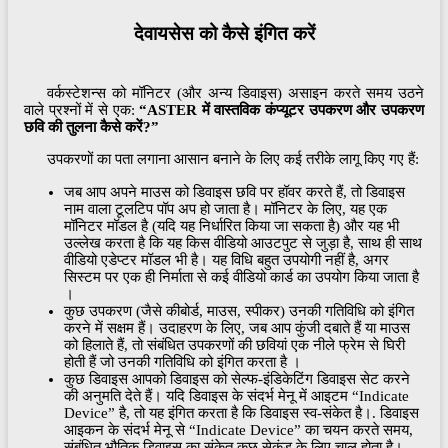
देवायसेस को कैसे इंगित करें
वर्कस्टेशन्स को मॉनिटर (और अन्य डिवाइस) असाइन करते समय उठने
वाले प्रश्नों में से एक:
“ASTER में वास्तविक कंप्यूटर उपकरण और उपकरण
छवि की तुलना कैसे करें?”
उपकरणों का पता लगाना आसान बनाने के लिए कई तरीके लागू किए गए हैं:
जब आप अपने माउस को डिवाइस छवि पर हॉवर करते हैं, तो डिवाइस
नाम वाला टूलटिप पॉप अप हो जाता है। मॉनिटर के लिए, यह एक
मॉनिटर मॉडल है (यदि यह निर्धारित किया जा सकता है) और यह भी
उल्लेख करता है कि यह किस वीडियो आउटपुट से जुड़ा है, साथ ही साथ
वीडियो एडेप्टर मॉडल भी है। यह विधि बहुत उपयोगी नहीं है, अगर
सिस्टम पर एक ही निर्माता से कई वीडियो कार्ड का उपयोग किया जाता है
।
कुछ उपकरण (जैसे कीबोर्ड, माउस, स्पीकर) उनकी गतिविधि को इंगित
करने में सक्षम हैं। उदाहरण के लिए, जब आप कुंजी दबाते हैं या माउस
को हिलाते हैं, तो संबंधित उपकरणों की छवियां एक नीले फ्रेम से घिरी
होती हैं जो उनकी गतिविधि को इंगित करता है ।
कुछ डिवाइस आपको डिवाइस को सेल्फ-इंडिकेटिंग डिवाइस सेट करने
की अनुमति देते हैं। यदि डिवाइस के संदर्भ मेनू में आइटम “Indicate
Device” है, तो यह इंगित करता है कि डिवाइस स्व-संकेत है।. डिवाइस
आइकन के संदर्भ मेनू से “Indicate Device” का चयन करते समय,
संबंधित भौतिक डिवाइस का संकेत कुछ सेकंड के लिए चालू होता है।