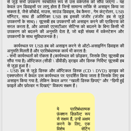
से जुड़े सभी उपकरण स्वचालित रूप से उस वर्कप्लेस को सौंपा जाएगा - यह
केवल उन डिवाइसों पर लागू होता है जिन्हें सामान्य तरीके से असाइन किया जा
सकता है, जैसे कीबोर्ड, माउस, साउंड डिवाइस, वेब कैमरा , गेम कंट्रोलर, USB
मॉनिटर, साथ ही अतिरिक्त USB हब इसकी जंजीर (जंजीर हब से जुड़े
उपकरणों के साथ)। यूएसबी हब उपकरणों को असाइन करने की प्रक्रिया को
सरल करता है, और आपको एएसटीआर सेटिंग्स को बदलने के बिना किसी भी
उपकरण को बदलने की अनुमति देता है, जो बड़ी संख्या में वर्कस्टेशन और
उपकरणों के साथ सुविधाजनक है।
कार्यस्थल पर USB हब को असाइन करने से ऑटो-असाइनिंग डिवाइस की
अनुमति मिलती है और प्रतिबंधात्मक कार्य भी करता है:
- सभी कार्यस्थलों को रोकता है (कार्यस्थल को छोड़कर, जिसके लिए यूएसबी हब
सौंपा गया है) ऑप्टिकल (सीडी \ डीवीडी) ड्राइव और डिस्क निर्दिष्ट यूएसबी हब
से जुड़ा हुआ है।
- USB हब से जुड़े डिस्क और ऑप्टिकल डिस्क (CD \ DVD) ड्राइव को
एक्सप्लोरर में केवल उस कार्यस्थल पर प्रदर्शित किया जाता है जिसके लिए हब
असाइन किया गया है, लेकिन केवल अगर “खाली डिस्क छिपाएं” और “छिपी हुई
फ़ाइलें और फ़ोल्डर न दिखाएं” विकल्प सक्षम हैं।
ये प्रतिबंधात्मक
फ़ंक्शन डिफ़ॉल्ट रूप
से सक्षम हैं, उन्हें अक्षम
करने के लिए, एक
विशेष सेटिंग