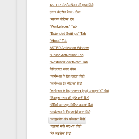
ASTER कंट्रोल पैनल की मुख्य विंडो
एस्टर कंट्रोल पैनल - टैब्स
"सामान्य सेटिंग्स" टैब
"Workplaces" Tab
"Extended Settings" Tab
"About" Tab
ASTER Activation Window
"Online Activation" Tab
"Restore/Deactivate" Tab
निष्क्रियता संवाद बॉक्स
"कार्यस्थल के लिए खाता" विंडो
"कार्यस्थल टैब सेटिंग्स" विंडो
"कार्यस्थल के लिए उपकरण (एस) असाइनमेंट" विंडो
"डिवाइस गंतव्य की पुष्टि करें" विंडो
"वीडियो आउटपुट निर्दिष्ट करना" विंडो
"कार्यस्थल के लिए आईपी पता" विंडो
"अनुप्रयोग और फ़ोल्डर" विंडो
"प्रॉक्सी सर्वर सेटअप" विंडो
"मेरे लाइसेंस" विंडो