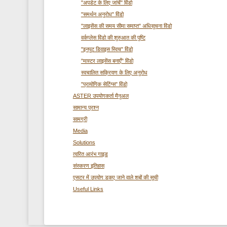
"अपडेट के लिए जांचें" विंडो
"समर्थन अनुरोध" विंडो
"लाइसेंस की समय सीमा समाप्त" अधिसूचना विंडो
वर्कप्लेस विंडो की शुरुआत की पुष्टि
"इनपुट डिवाइस स्विच" विंडो
"मास्टर लाइसेंस बनाएँ" विंडो
स्वचालित सक्रियण के लिए अनुरोध
"प्रायोगिक सेटिंग्स" विंडो
ASTER उपयोगकर्ता मैनुअल
सामान्य प्रश्न
सामग्री
Media
Solutions
त्वरित आरंभ गाइड
संस्करण इतिहास
एसटर में उपयोग डकए जाने वाले शबों की सूची
Useful Links