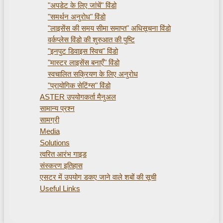
"अपडेट के लिए जांचें" विंडो
"समर्थन अनुरोध" विंडो
"लाइसेंस की समय सीमा समाप्त" अधिसूचना विंडो
वर्कप्लेस विंडो की शुरुआत की पुष्टि
"इनपुट डिवाइस स्विच" विंडो
"मास्टर लाइसेंस बनाएँ" विंडो
स्वचालित सक्रियण के लिए अनुरोध
"प्रायोगिक सेटिंग्स" विंडो
ASTER उपयोगकर्ता मैनुअल
सामान्य प्रश्न
सामग्री
Media
Solutions
त्वरित आरंभ गाइड
संस्करण इतिहास
एसटर में उपयोग डकए जाने वाले शबों की सूची
Useful Links