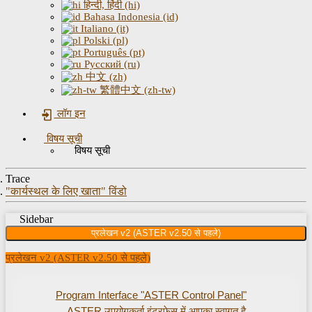
हिन्दी, हिंदी (hi)
Bahasa Indonesia (id)
Italiano (it)
Polski (pl)
Português (pt)
Русский (ru)
中文 (zh)
繁體中文 (zh-tw)
लॉग इन
विषय सूची
विषय सूची
Trace
"कार्यस्थल के लिए खाता" विंडो
Sidebar
प्रलेखन v2 (ASTER v2.50 से पहले)
प्रलेखन v2 (ASTER v2.50 से पहले)
Program Interface "ASTER Control Panel"
ASTER उपयोगकर्ता इंटरफ़ेस में आपका स्वागत है