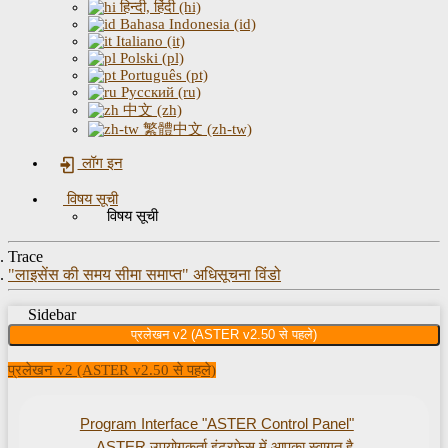
हिन्दी, हिंदी (hi)
Bahasa Indonesia (id)
Italiano (it)
Polski (pl)
Português (pt)
Русский (ru)
中文 (zh)
繁體中文 (zh-tw)
लॉग इन
विषय सूची
विषय सूची
Trace
"लाइसेंस की समय सीमा समाप्त" अधिसूचना विंडो
Sidebar
प्रलेखन v2 (ASTER v2.50 से पहले)
प्रलेखन v2 (ASTER v2.50 से पहले)
Program Interface "ASTER Control Panel"
ASTER उपयोगकर्ता इंटरफ़ेस में आपका स्वागत है