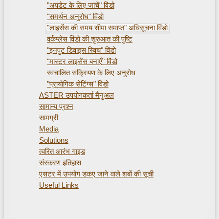
"अपडेट के लिए जांचें" विंडो
"समर्थन अनुरोध" विंडो
"लाइसेंस की समय सीमा समाप्त" अधिसूचना विंडो
वर्कप्लेस विंडो की शुरुआत की पुष्टि
"इनपुट डिवाइस स्विच" विंडो
"मास्टर लाइसेंस बनाएँ" विंडो
स्वचालित सक्रियण के लिए अनुरोध
"प्रायोगिक सेटिंग्स" विंडो
ASTER उपयोगकर्ता मैनुअल
सामान्य प्रश्न
सामग्री
Media
Solutions
त्वरित आरंभ गाइड
संस्करण इतिहास
एसटर में उपयोग डकए जाने वाले शबों की सूची
Useful Links