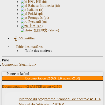
हिन्दी, हिंदी (hi)
Bahasa Indonesia (id)
Italiano (it)
Polski (pl)
Português (pt)
Русский (ru)
中文 (zh)
繁體中文 (zh-tw)
S'identifier
Table des matières
Table des matières
Piste
Connexion Steam Link
Panneau latéral
Documentation v2 (ASTER avant v2.50)
Documentation v2 (ASTER avant v2.50)
Interface du programme "Panneau de contrôle ASTER"
Manuel de l'utilisateur ASTER