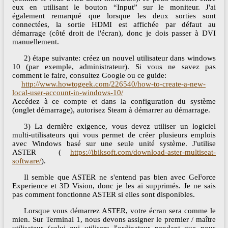
eux en utilisant le bouton “Input” sur le moniteur. J'ai
également remarqué que lorsque les deux sorties sont
connectées, la sortie HDMI est affichée par défaut au
démarrage (côté droit de l'écran), donc je dois passer à DVI
manuellement.
2) étape suivante: créez un nouvel utilisateur dans windows
10 (par exemple, administrateur). Si vous ne savez pas
comment le faire, consultez Google ou ce guide:
http://www.howtogeek.com/226540/how-to-create-a-new-
local-user-account-in-windows-10/
Accédez à ce compte et dans la configuration du système
(onglet démarrage), autorisez Steam à démarrer au démarrage.
3) La dernière exigence, vous devez utiliser un logiciel
multi-utilisateurs qui vous permet de créer plusieurs emplois
avec Windows basé sur une seule unité système. J'utilise
ASTER (
https://ibiksoft.com/download-aster-multiseat-
software/
).
Il semble que ASTER ne s'entend pas bien avec GeForce
Experience et 3D Vision, donc je les ai supprimés. Je ne sais
pas comment fonctionne ASTER si elles sont disponibles.
Lorsque vous démarrez ASTER, votre écran sera comme le
mien. Sur Terminal 1, nous devons assigner le premier / maître