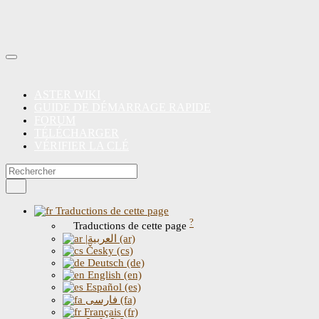
ASTER WIKI
GUIDE DE DÉMARRAGE RAPIDE
FORUM
TÉLÉCHARGER
VÉRIFIER LA CLÉ
Traductions de cette page
?
Traductions de cette page
|العربية (ar)
Česky (cs)
Deutsch (de)
English (en)
Español (es)
فارسی (fa)
Français (fr)