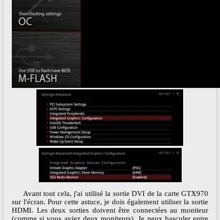
Avant tout cela, j'ai utilisé la sortie DVI de la carte GTX970
sur l'écran. Pour cette astuce, je dois également utiliser la sortie
HDMI. Les deux sorties doivent être connectées au moniteur
(comme si vous aviez deux moniteurs). Je peux basculer entre