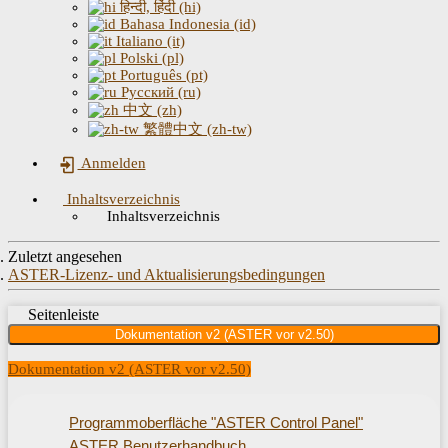
हिन्दी, हिंदी (hi)
Bahasa Indonesia (id)
Italiano (it)
Polski (pl)
Português (pt)
Русский (ru)
中文 (zh)
繁體中文 (zh-tw)
Anmelden
Inhaltsverzeichnis
Inhaltsverzeichnis
Zuletzt angesehen
ASTER-Lizenz- und Aktualisierungsbedingungen
Seitenleiste
Dokumentation v2 (ASTER vor v2.50)
Dokumentation v2 (ASTER vor v2.50)
Programmoberfläche "ASTER Control Panel"
ASTER Benutzerhandbuch