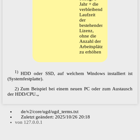
Jahr + die
verbleibende
Laufzeit
der
bestehenden
Lizenz,
ohne die
Anzahl der
Arbeitsplätze
zu erhöhen
1)
HDD oder SSD, auf welchem Windows installiert ist
(Systemfestplatte).
2) Zum Beispiel bei einem neuen PC oder zum Austausch
der HDD/CPU.„
de/v2/core/ugd/ugd_terms.txt
Zuletzt geändert:
2025/10/26 20:18
von
127.0.0.1