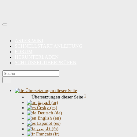
ASTER WIKI
SCHNELLSTART ANLEITUNG
FORUM
HERUNTERLADEN
SCHLÜSSEL ÜBERPRÜFEN
Übersetzungen dieser Seite
?
Übersetzungen dieser Seite
|العربية (ar)
Česky (cs)
Deutsch (de)
English (en)
Español (es)
فارسی (fa)
Français (fr)