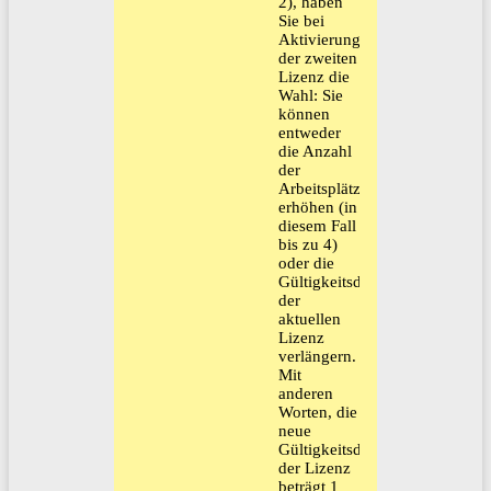
2), haben
Sie bei
Aktivierung
der zweiten
Lizenz die
Wahl: Sie
können
entweder
die Anzahl
der
Arbeitsplätze
erhöhen (in
diesem Fall
bis zu 4)
oder die
Gültigkeitsdauer
der
aktuellen
Lizenz
verlängern.
Mit
anderen
Worten, die
neue
Gültigkeitsdauer
der Lizenz
beträgt 1