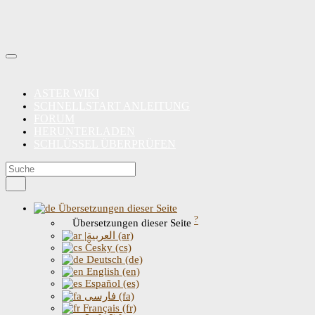
ASTER WIKI
SCHNELLSTART ANLEITUNG
FORUM
HERUNTERLADEN
SCHLÜSSEL ÜBERPRÜFEN
Übersetzungen dieser Seite
?
Übersetzungen dieser Seite
|العربية (ar)
Česky (cs)
Deutsch (de)
English (en)
Español (es)
فارسی (fa)
Français (fr)