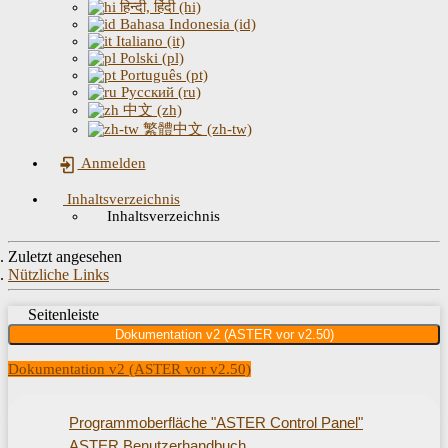
हिन्दी, हिंदी (hi)
Bahasa Indonesia (id)
Italiano (it)
Polski (pl)
Português (pt)
Русский (ru)
中文 (zh)
繁體中文 (zh-tw)
Anmelden
Inhaltsverzeichnis
Inhaltsverzeichnis
Zuletzt angesehen
Nützliche Links
Seitenleiste
Dokumentation v2 (ASTER vor v2.50)
Dokumentation v2 (ASTER vor v2.50)
Programmoberfläche "ASTER Control Panel"
ASTER Benutzerhandbuch