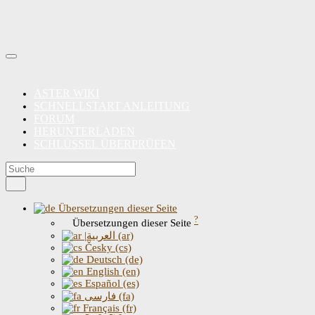
ASTER WIKI
SCHNELLSTART ANLEITUNG
FORUM
HERUNTERLADEN
SCHLÜSSEL ÜBERPRÜFEN
Übersetzungen dieser Seite
?
Übersetzungen dieser Seite
|العربية (ar)
Česky (cs)
Deutsch (de)
English (en)
Español (es)
فارسی (fa)
Français (fr)