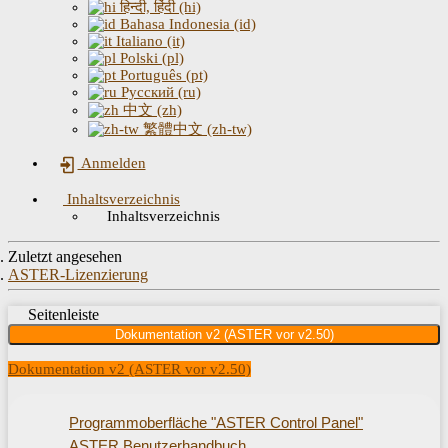
हिन्दी, हिंदी (hi)
Bahasa Indonesia (id)
Italiano (it)
Polski (pl)
Português (pt)
Русский (ru)
中文 (zh)
繁體中文 (zh-tw)
Anmelden
Inhaltsverzeichnis
Inhaltsverzeichnis
Zuletzt angesehen
ASTER-Lizenzierung
Seitenleiste
Dokumentation v2 (ASTER vor v2.50)
Dokumentation v2 (ASTER vor v2.50)
Programmoberfläche "ASTER Control Panel"
ASTER Benutzerhandbuch