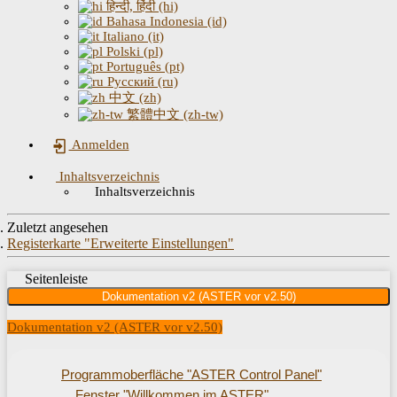
हिन्दी, हिंदी (hi)
Bahasa Indonesia (id)
Italiano (it)
Polski (pl)
Português (pt)
Русский (ru)
中文 (zh)
繁體中文 (zh-tw)
Anmelden
Inhaltsverzeichnis
Inhaltsverzeichnis
Zuletzt angesehen
Registerkarte "Erweiterte Einstellungen"
Seitenleiste
Dokumentation v2 (ASTER vor v2.50)
Dokumentation v2 (ASTER vor v2.50)
Programmoberfläche "ASTER Control Panel"
Fenster "Willkommen im ASTER"