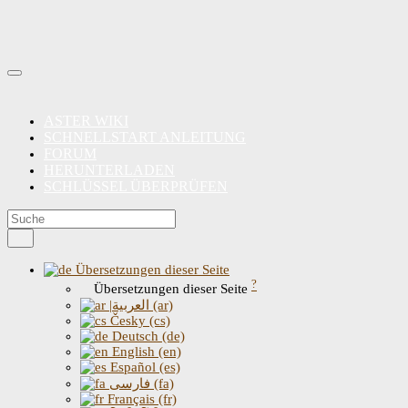
ASTER WIKI
SCHNELLSTART ANLEITUNG
FORUM
HERUNTERLADEN
SCHLÜSSEL ÜBERPRÜFEN
Übersetzungen dieser Seite
?
Übersetzungen dieser Seite
|العربية (ar)
Česky (cs)
Deutsch (de)
English (en)
Español (es)
فارسی (fa)
Français (fr)