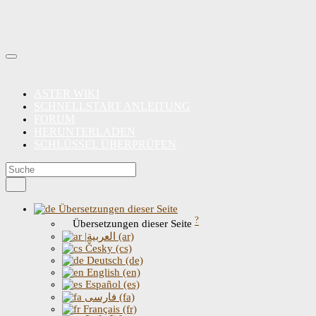
ASTER WIKI
SCHNELLSTART ANLEITUNG
FORUM
HERUNTERLADEN
SCHLÜSSEL ÜBERPRÜFEN
Übersetzungen dieser Seite
?
Übersetzungen dieser Seite
|العربية (ar)
Česky (cs)
Deutsch (de)
English (en)
Español (es)
فارسی (fa)
Français (fr)