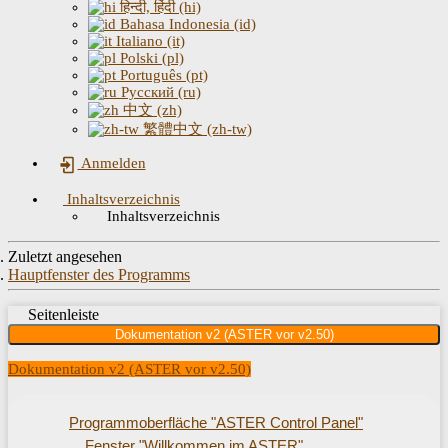
हिन्दी, हिंदी (hi)
Bahasa Indonesia (id)
Italiano (it)
Polski (pl)
Português (pt)
Русский (ru)
中文 (zh)
繁體中文 (zh-tw)
Anmelden
Inhaltsverzeichnis
Inhaltsverzeichnis
Zuletzt angesehen
Hauptfenster des Programms
Seitenleiste
Dokumentation v2 (ASTER vor v2.50)
Dokumentation v2 (ASTER vor v2.50)
Programmoberfläche "ASTER Control Panel"
Fenster "Willkommen im ASTER"