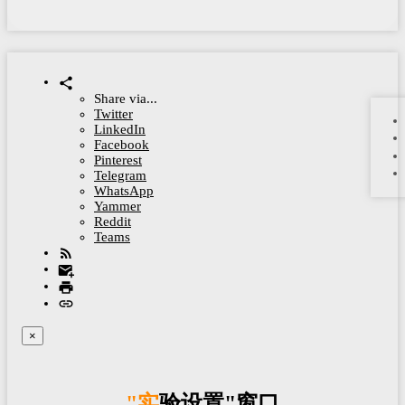
Share via...
Twitter
LinkedIn
Facebook
Pinterest
Telegram
WhatsApp
Yammer
Reddit
Teams
×
"实验设置"窗口