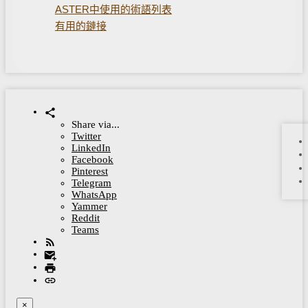
ASTER中使用的術語列表
有用的鏈接
Share via...
Twitter
LinkedIn
Facebook
Pinterest
Telegram
WhatsApp
Yammer
Reddit
Teams
×