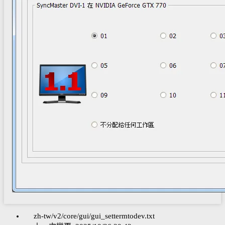
zh-tw/v2/core/gui/gui_settermtodev.txt