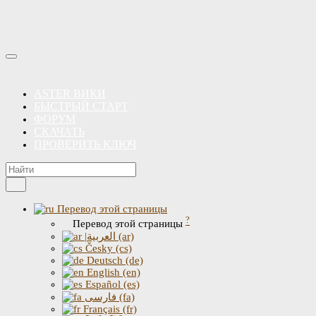
ASTER ВИКИ
БЫСТРЫЙ СТАРТ
ФОРУМ
СКАЧАТЬ
ПРОВЕРИТЬ КЛЮЧ
Перевод этой страницы
?
Перевод этой страницы
|العربية (ar)
Česky (cs)
Deutsch (de)
English (en)
Español (es)
فارسی (fa)
Français (fr)