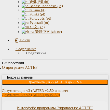
हिन्दी, हिंदी (hi)
Bahasa Indonesia (id)
Italiano (it)
Polski (pl)
Português (pt)
Русский (ru)
中文 (zh)
繁體中文 (zh-tw)
Войти
Содержание
Содержание
Вы посетили
О программе АСТЕР
Боковая панель
Документация v2 (ASTER до v2.50)
Документация v3 (ASTER v2.50 и новее)
Документация v2 (ASTER до v2.50)
Интерфейс программы "Управление АСТЕР"