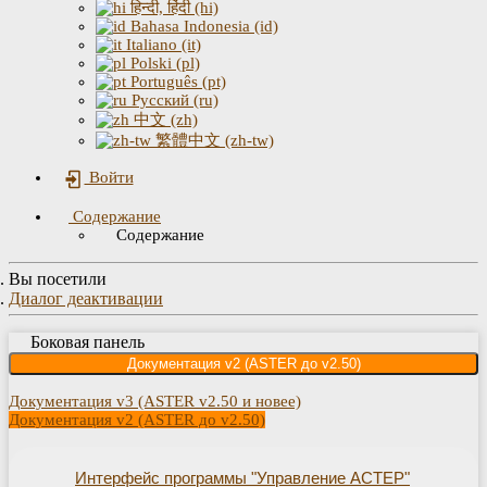
हिन्दी, हिंदी (hi)
Bahasa Indonesia (id)
Italiano (it)
Polski (pl)
Português (pt)
Русский (ru)
中文 (zh)
繁體中文 (zh-tw)
Войти
Содержание
Содержание
Вы посетили
Диалог деактивации
Боковая панель
Документация v2 (ASTER до v2.50)
Документация v3 (ASTER v2.50 и новее)
Документация v2 (ASTER до v2.50)
Интерфейс программы "Управление АСТЕР"