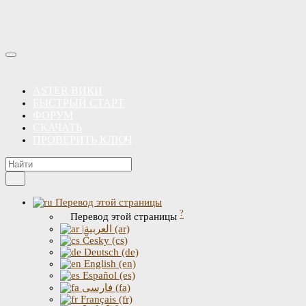
ASTER ВИКИ
БЫСТРЫЙ СТАРТ
ФОРУМ
СКАЧАТЬ
ПРОВЕРИТЬ КЛЮЧ
Перевод этой страницы
?
Перевод этой страницы
|العربية (ar)
Česky (cs)
Deutsch (de)
English (en)
Español (es)
فارسی (fa)
Français (fr)