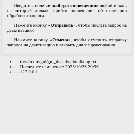
Введите в поле «
e-mail для оповещения
» любой e-mail,
на который должно прийти оповещение об окончании
обработки запроса.
Нажмите кнопку «
Отправить
», чтобы послать запрос на
деактивацию.
Нажмите кнопку «
Отмена
», чтобы отменить отправку
запроса на деактивацию и закрыть диалог деактивации.
ru/v2/core/gui/gui_deactivationdialog.txt
Последнее изменение:
2025/10/26 20:36
—
127.0.0.1