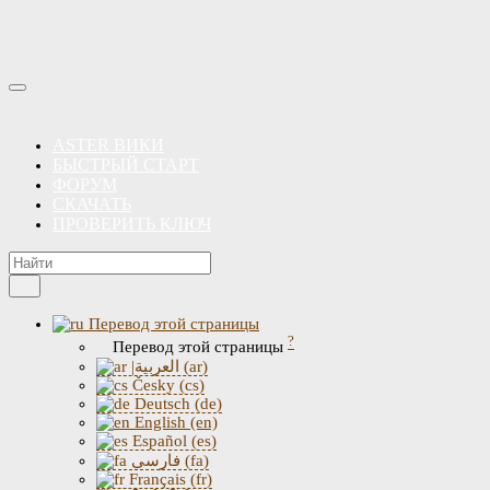
ASTER ВИКИ
БЫСТРЫЙ СТАРТ
ФОРУМ
СКАЧАТЬ
ПРОВЕРИТЬ КЛЮЧ
Перевод этой страницы
?
Перевод этой страницы
|العربية (ar)
Česky (cs)
Deutsch (de)
English (en)
Español (es)
فارسی (fa)
Français (fr)