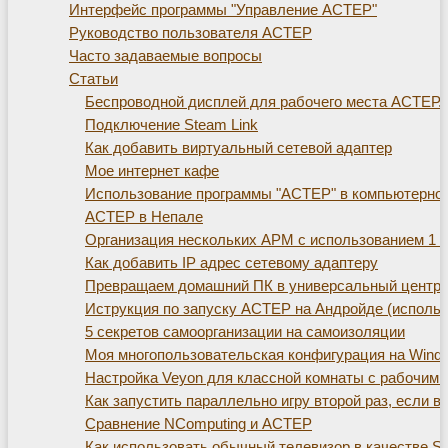
Интерфейс программы "Управление АСТЕР"
Руководство пользователя АСТЕР
Часто задаваемые вопросы
Статьи
Беспроводной дисплей для рабочего места АСТЕР. Те
Подключение Steam Link
Как добавить виртуальный сетевой адаптер
Мое интернет кафе
Использование программы "АСТЕР" в компьютерно
АСТЕР в Непале
Организация нескольких АРМ с использованием 1 с
Как добавить IP адрес сетевому адаптеру
Превращаем домашний ПК в универсальный центр д
Иструкция по запуску АСТЕР на Андройде (использ
5 секретов самоорганизации на самоизоляции
Моя многопользовательская конфигурация на Window
Настройка Veyon для классной комнаты с рабочим
Как запустить параллельно игру второй раз, если 
Сравнение NComputing и АСТЕР
Как использовать обычный телевизор в качестве S