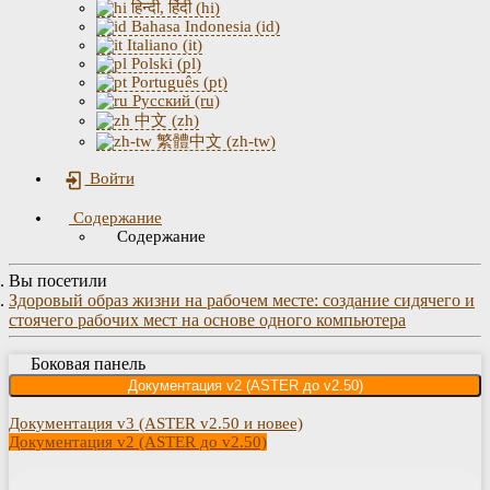
हिन्दी, हिंदी (hi)
Bahasa Indonesia (id)
Italiano (it)
Polski (pl)
Português (pt)
Русский (ru)
中文 (zh)
繁體中文 (zh-tw)
Войти
Содержание
Содержание
Вы посетили
Здоровый образ жизни на рабочем месте: создание сидячего и
стоячего рабочих мест на основе одного компьютера
Боковая панель
Документация v2 (ASTER до v2.50)
Документация v3 (ASTER v2.50 и новее)
Документация v2 (ASTER до v2.50)