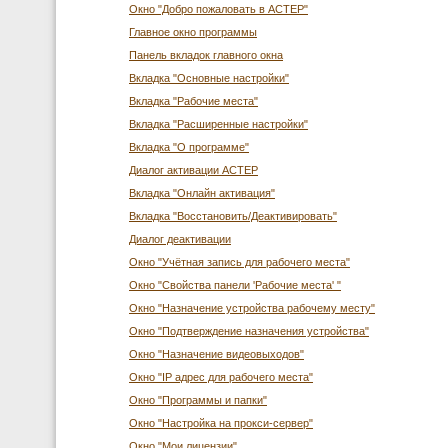
Окно "Добро пожаловать в АСТЕР"
Главное окно программы
Панель вкладок главного окна
Вкладка "Основные настройки"
Вкладка "Рабочие места"
Вкладка "Расширенные настройки"
Вкладка "О программе"
Диалог активации АСТЕР
Вкладка "Онлайн активация"
Вкладка "Восстановить/Деактивировать"
Диалог деактивации
Окно "Учётная запись для рабочего места"
Окно "Свойства панели 'Рабочие места' "
Окно "Назначение устройства рабочему месту"
Окно "Подтверждение назначения устройства"
Окно "Назначение видеовыходов"
Окно "IP адрес для рабочего места"
Окно "Программы и папки"
Окно "Настройка на прокси-сервер"
Окно "Мои лицензии"