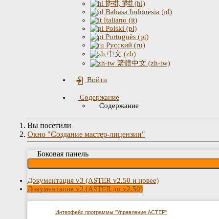
हिन्दी, हिंदी (hi)
Bahasa Indonesia (id)
Italiano (it)
Polski (pl)
Português (pt)
Русский (ru)
中文 (zh)
繁體中文 (zh-tw)
Войти
Содержание
Содержание
Вы посетили
Окно "Создание мастер-лицензии"
Боковая панель
Документация v3 (ASTER v2.50 и новее)
Документация v2 (ASTER до v2.50)
Интерфейс программы "Управление АСТЕР"