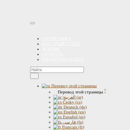
ASTER ВИКИ
БЫСТРЫЙ СТАРТ
ФОРУМ
СКАЧАТЬ
ПРОВЕРИТЬ КЛЮЧ
Перевод этой страницы
?
Перевод этой страницы
|العربية (ar)
Česky (cs)
Deutsch (de)
English (en)
Español (es)
فارسی (fa)
Français (fr)