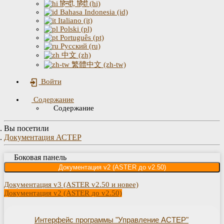
हिन्दी, हिंदी (hi)
Bahasa Indonesia (id)
Italiano (it)
Polski (pl)
Português (pt)
Русский (ru)
中文 (zh)
繁體中文 (zh-tw)
Войти
Содержание
Содержание
Вы посетили
Документация АСТЕР
Боковая панель
Документация v2 (ASTER до v2.50)
Документация v3 (ASTER v2.50 и новее)
Документация v2 (ASTER до v2.50)
Интерфейс программы "Управление АСТЕР"