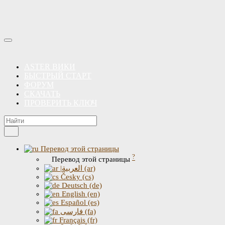
ASTER ВИКИ
БЫСТРЫЙ СТАРТ
ФОРУМ
СКАЧАТЬ
ПРОВЕРИТЬ КЛЮЧ
Перевод этой страницы
?
Перевод этой страницы
|العربية (ar)
Česky (cs)
Deutsch (de)
English (en)
Español (es)
فارسی (fa)
Français (fr)