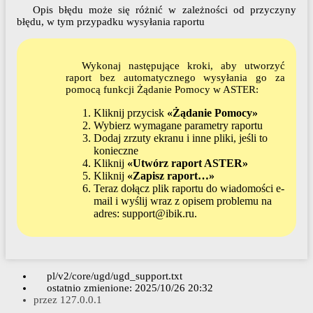
Opis błędu może się różnić w zależności od przyczyny
błędu, w tym przypadku wysyłania raportu
Wykonaj następujące kroki, aby utworzyć
raport bez automatycznego wysyłania go za
pomocą funkcji Żądanie Pomocy w ASTER:
Kliknij przycisk
«Żądanie Pomocy»
Wybierz wymagane parametry raportu
Dodaj zrzuty ekranu i inne pliki, jeśli to
konieczne
Kliknij
«Utwórz raport ASTER»
Kliknij
«Zapisz raport…»
Teraz dołącz plik raportu do wiadomości e-
mail i wyślij wraz z opisem problemu na
adres: support@ibik.ru.
pl/v2/core/ugd/ugd_support.txt
ostatnio zmienione:
2025/10/26 20:32
przez
127.0.0.1