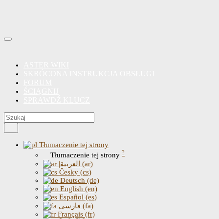
ASTER WIKI
SKRÓCONA INSTRUKCJA OBSŁUGI
FORUM
ŚCIĄGNIJ
SPRAWDŹ KLUCZ
Tłumaczenie tej strony
?
Tłumaczenie tej strony
|العربية (ar)
Česky (cs)
Deutsch (de)
English (en)
Español (es)
فارسی (fa)
Français (fr)