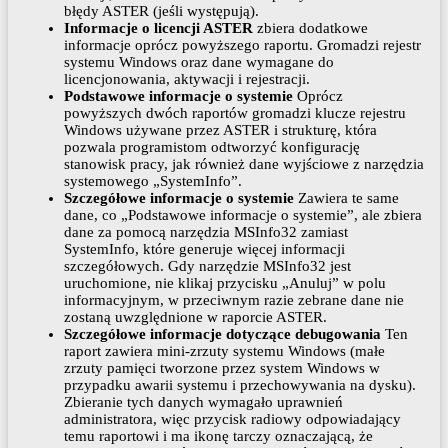
błędy ASTER (jeśli występują).
Informacje o licencji ASTER
zbiera dodatkowe
informacje oprócz powyższego raportu. Gromadzi rejestr
systemu Windows oraz dane wymagane do
licencjonowania, aktywacji i rejestracji.
Podstawowe informacje o systemie
Oprócz
powyższych dwóch raportów gromadzi klucze rejestru
Windows używane przez ASTER i strukturę, która
pozwala programistom odtworzyć konfigurację
stanowisk pracy, jak również dane wyjściowe z narzędzia
systemowego „SystemInfo”.
Szczegółowe informacje o systemie
Zawiera te same
dane, co „Podstawowe informacje o systemie”, ale zbiera
dane za pomocą narzędzia MSInfo32 zamiast
SystemInfo, które generuje więcej informacji
szczegółowych. Gdy narzędzie MSInfo32 jest
uruchomione, nie klikaj przycisku „Anuluj” w polu
informacyjnym, w przeciwnym razie zebrane dane nie
zostaną uwzględnione w raporcie ASTER.
Szczegółowe informacje dotyczące debugowania
Ten
raport zawiera mini-zrzuty systemu Windows (małe
zrzuty pamięci tworzone przez system Windows w
przypadku awarii systemu i przechowywania na dysku).
Zbieranie tych danych wymagało uprawnień
administratora, więc przycisk radiowy odpowiadający
temu raportowi i ma ikonę tarczy oznaczającą, że