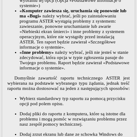
wybraniu tej opcji (Opcja «Podstawowe informacje o
systemie»)
«Komputer zawiesza się, uruchamia się ponownie lub
ma «Bugi»
należy wybrać, jeśli po zainstalowaniu
programu ASTER wystąpią problemy z systemem:
zawieszanie, ponowne uruchamianie lub awarie
«Niebieski ekran śmierci» i inne problemy z systemem
operacyjnym, które nie wystąpiły przed instalacją
ASTER. Ten raport będzie zawierał «Szczegółowe
informacje o systemie».
«Inne problemy»
należy wybrać, jeśli nie jesteś w stanie
zdecydować, która opcja w typie zgłoszenia pasuje do
Twojego problemu. Raport będzie zawierał «Podstawowe
informacje o systemie».
Domyślnie zawartość raportu technicznego ASTER jest
wybierana na podstawie wybranego typu żądania, jednak treść
raportu można dostosować na jeden z następujących sposobów:
Wybierz standardowy typ raportu za pomocą przycisku
opcji pod polem opisu.
Dodaj pliki do raportu z komputera, które są istotne dla
problemu i mogą pomóc w rozwiązaniu problemu przez
nasz zespół pomocy technicznej.
Dodaj zrzut ekranu lub dane ze schowka Windows do