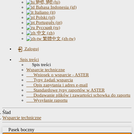
हिन्दी, हिंदी (hi)
Bahasa Indonesia (id)
Italiano (it)
Polski (pl)
Português (pt)
Русский (ru)
中文 (zh)
繁體中文 (zh-tw)
Zaloguj
Spis treści
Spis treści
Wsparcie techniczne
Wniosek o wsparcie - ASTER
Typy żądań wsparcia
Opis zapytania i adres e-mail
Standardowe typy raportów w ASTER
Dodawanie plików i zawartości schowka do raportu
Wysyłanie raportu
Ślad
Wsparcie techniczne
Pasek boczny