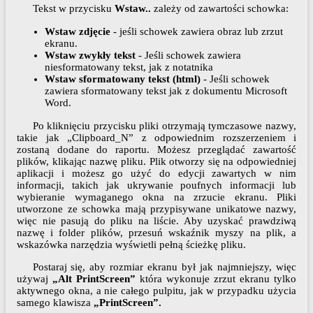
Tekst w przycisku
Wstaw
..
zależy od zawartości schowka:
Wstaw zdjęcie
- jeśli schowek zawiera obraz lub zrzut
ekranu.
Wstaw zwykły tekst
- Jeśli schowek zawiera
niesformatowany tekst, jak z notatnika
Wstaw sformatowany tekst (html)
- Jeśli schowek
zawiera sformatowany tekst jak z dokumentu Microsoft
Word.
Po kliknięciu przycisku pliki otrzymają tymczasowe nazwy,
takie jak „Clipboard_N” z odpowiednim rozszerzeniem i
zostaną dodane do raportu. Możesz przeglądać zawartość
plików, klikając nazwę pliku. Plik otworzy się na odpowiedniej
aplikacji i możesz go użyć do edycji zawartych w nim
informacji, takich jak ukrywanie poufnych informacji lub
wybieranie wymaganego okna na zrzucie ekranu. Pliki
utworzone ze schowka mają przypisywane unikatowe nazwy,
więc nie pasują do pliku na liście. Aby uzyskać prawdziwą
nazwę i folder plików, przesuń wskaźnik myszy na plik, a
wskazówka narzędzia wyświetli pełną ścieżkę pliku.
Postaraj się, aby rozmiar ekranu był jak najmniejszy, więc
używaj
„Alt PrintScreen”
która wykonuje zrzut ekranu tylko
aktywnego okna, a nie całego pulpitu, jak w przypadku użycia
samego klawisza
„PrintScreen”.