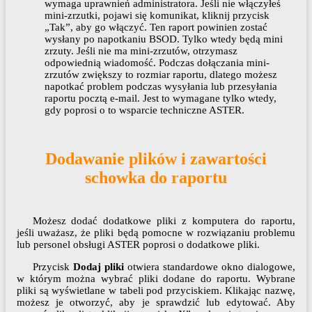
wymaga uprawnień administratora. Jeśli nie włączyłeś
mini-zrzutki, pojawi się komunikat, kliknij przycisk
„Tak”, aby go włączyć. Ten raport powinien zostać
wysłany po napotkaniu BSOD. Tylko wtedy będą mini
zrzuty. Jeśli nie ma mini-zrzutów, otrzymasz
odpowiednią wiadomość. Podczas dołączania mini-
zrzutów zwiększy to rozmiar raportu, dlatego możesz
napotkać problem podczas wysyłania lub przesyłania
raportu pocztą e-mail. Jest to wymagane tylko wtedy,
gdy poprosi o to wsparcie techniczne ASTER.
Dodawanie plików i zawartości
schowka do raportu
Możesz dodać dodatkowe pliki z komputera do raportu,
jeśli uważasz, że pliki będą pomocne w rozwiązaniu problemu
lub personel obsługi ASTER poprosi o dodatkowe pliki.
Przycisk
Dodaj pliki
otwiera standardowe okno dialogowe,
w którym można wybrać pliki dodane do raportu. Wybrane
pliki są wyświetlane w tabeli pod przyciskiem. Klikając nazwę,
możesz je otworzyć, aby je sprawdzić lub edytować. Aby