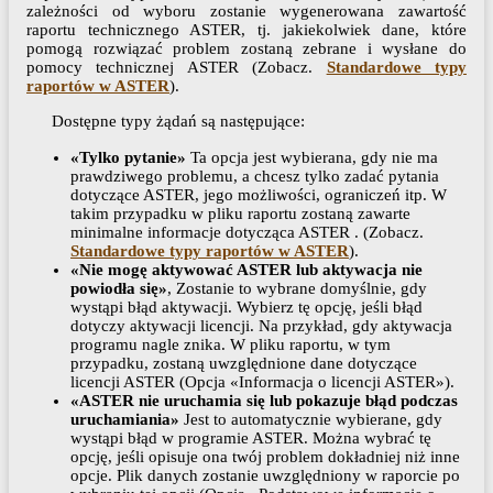
zależności od wyboru zostanie wygenerowana zawartość
raportu technicznego ASTER, tj. jakiekolwiek dane, które
pomogą rozwiązać problem zostaną zebrane i wysłane do
pomocy technicznej ASTER (Zobacz.
Standardowe typy
raportów w ASTER
).
Dostępne typy żądań są następujące:
«Tylko pytanie»
Ta opcja jest wybierana, gdy nie ma
prawdziwego problemu, a chcesz tylko zadać pytania
dotyczące ASTER, jego możliwości, ograniczeń itp. W
takim przypadku w pliku raportu zostaną zawarte
minimalne informacje dotycząca ASTER . (Zobacz.
Standardowe typy raportów w ASTER
).
«Nie mogę aktywować ASTER lub aktywacja nie
powiodła się»
, Zostanie to wybrane domyślnie, gdy
wystąpi błąd aktywacji. Wybierz tę opcję, jeśli błąd
dotyczy aktywacji licencji. Na przykład, gdy aktywacja
programu nagle znika. W pliku raportu, w tym
przypadku, zostaną uwzględnione dane dotyczące
licencji ASTER (Opcja «Informacja o licencji ASTER»).
«ASTER nie uruchamia się lub pokazuje błąd podczas
uruchamiania»
Jest to automatycznie wybierane, gdy
wystąpi błąd w programie ASTER. Można wybrać tę
opcję, jeśli opisuje ona twój problem dokładniej niż inne
opcje. Plik danych zostanie uwzględniony w raporcie po