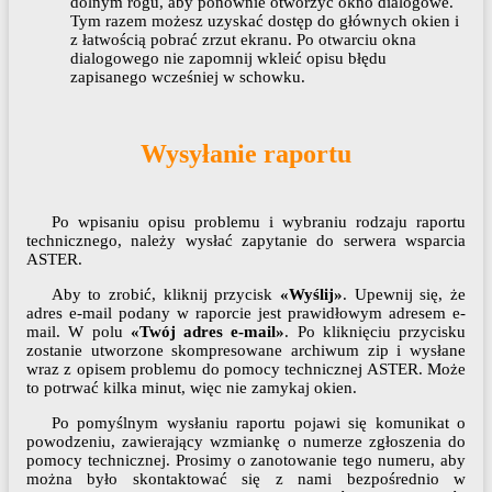
dolnym rogu, aby ponownie otworzyć okno dialogowe.
Tym razem możesz uzyskać dostęp do głównych okien i
z łatwością pobrać zrzut ekranu. Po otwarciu okna
dialogowego nie zapomnij wkleić opisu błędu
zapisanego wcześniej w schowku.
Wysyłanie raportu
Po wpisaniu opisu problemu i wybraniu rodzaju raportu
technicznego, należy wysłać zapytanie do serwera wsparcia
ASTER.
Aby to zrobić, kliknij przycisk
«Wyślij»
. Upewnij się, że
adres e-mail podany w raporcie jest prawidłowym adresem e-
mail. W polu
«Twój adres e-mail»
. Po kliknięciu przycisku
zostanie utworzone skompresowane archiwum zip i wysłane
wraz z opisem problemu do pomocy technicznej ASTER. Może
to potrwać kilka minut, więc nie zamykaj okien.
Po pomyślnym wysłaniu raportu pojawi się komunikat o
powodzeniu, zawierający wzmiankę o numerze zgłoszenia do
pomocy technicznej. Prosimy o zanotowanie tego numeru, aby
można było skontaktować się z nami bezpośrednio w