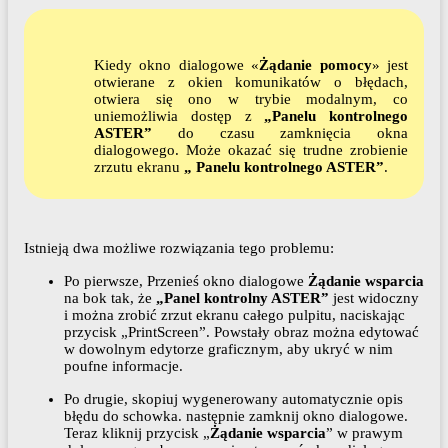
Kiedy okno dialogowe «
Żądanie pomocy
» jest
otwierane z okien komunikatów o błędach,
otwiera się ono w trybie modalnym, co
uniemożliwia dostęp z
„Panelu kontrolnego
ASTER”
do czasu zamknięcia okna
dialogowego. Może okazać się trudne zrobienie
zrzutu ekranu
„ Panelu kontrolnego ASTER”
.
Istnieją dwa możliwe rozwiązania tego problemu:
Po pierwsze, Przenieś okno dialogowe
Żądanie wsparcia
na bok tak, że
„Panel kontrolny ASTER”
jest widoczny
i można zrobić zrzut ekranu całego pulpitu, naciskając
przycisk „PrintScreen”. Powstały obraz można edytować
w dowolnym edytorze graficznym, aby ukryć w nim
poufne informacje.
Po drugie, skopiuj wygenerowany automatycznie opis
błędu do schowka. następnie zamknij okno dialogowe.
Teraz kliknij przycisk „
Żądanie wsparcia
” w prawym