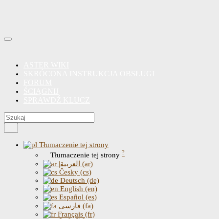
ASTER WIKI
SKRÓCONA INSTRUKCJA OBSŁUGI
FORUM
ŚCIĄGNIJ
SPRAWDŹ KLUCZ
Tłumaczenie tej strony
?
Tłumaczenie tej strony
|العربية (ar)
Česky (cs)
Deutsch (de)
English (en)
Español (es)
فارسی (fa)
Français (fr)