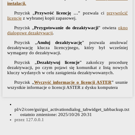
instalacji.
Przycisk „
Przywróć licencję …
” pozwala ci
przywrócić
licencje
z wybranej kopii zapasowej.
Przycisk „
Przygotowanie do dezaktywacji
” otwiera
okno
dialogowe dezaktywacji
.
Przycisk „
Anuluj dezaktywację
” pozwala anulować
dezaktywację klucza licencyjnego, który był wcześniej
wymagany do dezaktywacji.
Przycisk „
Dezaktywuj licencje
” zakończy procedurę
dezaktywacji, po czym pojawi się komunikat z listą nowych
kluczy wydanych w celu zastąpienia dezaktywowanych.
Przycisk „
Wyczyść informacje o licencji ASTER
” usunie
wszystkie informacje o licencji ASTER z dysku komputera
pl/v2/core/gui/gui_activationdialog_tabwidget_tabbackup.txt
ostatnio zmienione:
2025/10/26 20:31
przez
127.0.0.1