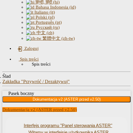
हिन्दी, हिंदी (hi)
Bahasa Indonesia (id)
Italiano (it)
Polski (pl)
Português (pt)
Русский (ru)
中文 (zh)
繁體中文 (zh-tw)
Zaloguj
Spis treści
Spis treści
Ślad
Zakładka "Przywróć / Dezaktywuj"
Pasek boczny
Dokumentacja v2 (ASTER przed v2.50)
Dokumentacja v2 (ASTER przed v2.50)
Interfejs programu "Panel sterowania ASTER"
Witamy w interfejsie użytkownika ASTER