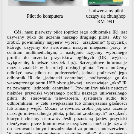
Uniwersalny pilot
Pilot do komputera
uczący się chunghop
RM -991
Cóż, nasz pierwszy pilot (oprócz jego odbiornika IR) jest
używany tylko do uczenia naszego drugiego pilota. Aby to
zrobić, powinniśmy najpierw wybrać „urządzenie” (przycisk),
którego użyjemy do sterowania naszym miejscem pracy w
centrum multimedialnym, a następnie użyjemy wybranego
profilu do uczenia przycisków ogólnych (OK, wyjście,
wyłączenie, klawisze strzałek itp.). Szczegółowe informacje
można znaleźć w instrukcji obsługi pilota. Teraz możemy
odłożyć nasz pilota na podczerwień, jednak podłączyć jego
odbiornik IR do „jednostki centralnej”, podłączając go do
wewnętrznego portu USB płyty głównej i wystawiając „oko” IR
na zewnątrz „jednostki centralnej”. Powinniśmy także nauczyć
niektóre przyciski wybranego profilu naszego uniwersalnego
pilota do sterowania telewizorem, systemem audio lub
odbiornikiem, w celu zwiększania lub zmniejszania głośności
lub zmiany wejść. Można to również zrobić poprzez uczenie
naszego uniwersalnego pilota, pilotami „rodzimych” urządzeń,
którymi chcemy sterować. Jeśli pozostaną jakieś przyciski
nieużywane przez kontrolowane urządzenie, można je używać
do sterowania innymi urządzeniami za pomocą podczerwieni.
W rezultacie otrzymujemy „centralny pilot” do sterowania