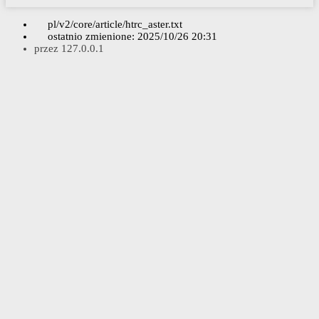
pl/v2/core/article/htrc_aster.txt
ostatnio zmienione:
2025/10/26 20:31
przez
127.0.0.1