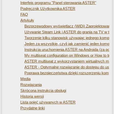
Interfejs programu "Panel sterowania ASTER"
Podręcznik Użytkownika ASTER
FAQ
Artykuły
Bezprzewodowy wyświetlacz (WiDi) Zaprojektowany d
Używanie Steam Link i ASTER do grania na TV w tle
Tworzenie kilku stanowisk używając jednego kompute
Jeden za wszystkie, czyli jak zamienić jeden komput
Instrukcja uruchomienia ASTER na Androida (za po
My multiseat configuration on Windows or How to train
ASTER multiseat z wykorzystaniem wirtualnych moni
ASTER - Optymalne rozwiązanie do dostępu do usł
Poprawa bezpieczeństwa dzięki rozszerzeniu komp
Media
Rozwiązania
Skrócona instrukcja obsługi
Historia wersji
Lista pojęć używanych w ASTER
Przydatne linki