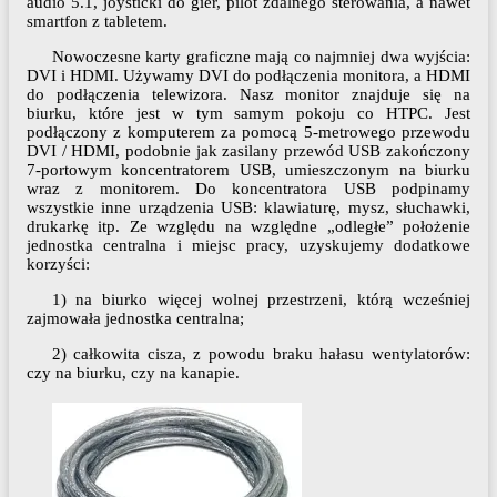
audio 5.1, joysticki do gier, pilot zdalnego sterowania, a nawet
smartfon z tabletem.
Nowoczesne karty graficzne mają co najmniej dwa wyjścia:
DVI i HDMI. Używamy DVI do podłączenia monitora, a HDMI
do podłączenia telewizora. Nasz monitor znajduje się na
biurku, które jest w tym samym pokoju co HTPC. Jest
podłączony z komputerem za pomocą 5-metrowego przewodu
DVI / HDMI, podobnie jak zasilany przewód USB zakończony
7-portowym koncentratorem USB, umieszczonym na biurku
wraz z monitorem. Do koncentratora USB podpinamy
wszystkie inne urządzenia USB: klawiaturę, mysz, słuchawki,
drukarkę itp. Ze względu na względne „odległe” położenie
jednostka centralna i miejsc pracy, uzyskujemy dodatkowe
korzyści:
1) na biurko więcej wolnej przestrzeni, którą wcześniej
zajmowała jednostka centralna;
2) całkowita cisza, z powodu braku hałasu wentylatorów:
czy na biurku, czy na kanapie.