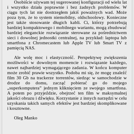
Osobiście używam tej sugerowanej konfiguracji od wielu lat
i wszystko działa poprawnie i bez żadnych problemów. W
ciągu tych lat nie dostrzegłem jakiś poważnych wad. Może
poza tym, że to system niemobilny, oldschoolowy. Konieczne
jest także stosowanie długich kabli. Ci, którzy potrzebują
bardziej kompaktowego i mobilnego wariantu, mogą zbudować
bardziej eleganckie rozwiązanie sterowane za pośrednictwem
sieci i dowolnej jednostki centralnej, na przykład: laptopa lub
smartfona z Chromecastem lub Apple TV lub Smart TV z
pamięcią NAS.
Ale wolę moc i elastyczność. Perspektywę zwiększenia
możliwości w dowolnym momencie i rozwiązanie każdego,
nawet najbardziej wymagającego zadania. W końcu komputer
może zrobić prawie wszystko. Podoba mi się, że mogę znaleźć
film 30 Gb na trackerze torrentów, siedząc w samochodzie w
drodze do domu, zacząć pobierać go do mojego
„superkomputera” jednym kliknięciem ze swojego smartfona.
A potem po przyjeździe, obejrzeć ten film w maksymalnej
jakości obrazu i dźwięku. Korzystanie z innych narzędzi w celu
uzyskania takich samych efektów jest bardziej skomplikowane
i kosztowne.
Oleg Manko