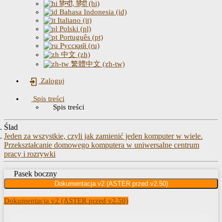
हिन्दी, हिंदी (hi)
Bahasa Indonesia (id)
Italiano (it)
Polski (pl)
Português (pt)
Русский (ru)
中文 (zh)
繁體中文 (zh-tw)
Zaloguj
Spis treści
Spis treści
Ślad
Jeden za wszystkie, czyli jak zamienić jeden komputer w wiele.
Przekształcanie domowego komputera w uniwersalne centrum
pracy i rozrywki
Pasek boczny
Dokumentacja v2 (ASTER przed v2.50)
Dokumentacja v2 (ASTER przed v2.50)