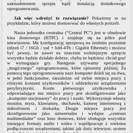
uaktualnieniem sprzętu bądź instalacją dodatkowego
oprogramowania.
Jak więc wdrożyć to rozwiązanie?
Pokażemy to na
przykładzie, który możesz dostosować do własnych potrzeb.
Nasza jednostka centralna (”Central PC”) jest w obudowie
kina domowego (HTPC) i znajduje się na półce pod
telewizorem. Ma konfigurację sprzętową na średnim poziomie
(rdzeń i7 / 16Gb / ssd + hdd-4Tb / Gigabit Ethernet) i możesz
być pewny, że nawet na znacznie wolniejszym sprzęcie
wszystko będzie działało dobrze, chyba że będziesz chciał grać
w wymagające gry. Następnie używamy specjalnego
„magicznego” oprogramowania, które opiszemy później. Za
pomocą tego oprogramowania nasz komputer dzieli się na dwa,
w pełni funkcjonalne, niezależne od siebie miejsca pracy z
różnymi kontami użytkowników i oddzielnymi urządzeniami
peryferyjnymi. Konto pierwszego użytkownika i
odpowiadające mu miejsce pracy jest skonfigurowane jako
„komputer stacjonarny” do pracy i nauki. Wykorzystuje własny
monitor, mysz, klawiaturę, słuchawki, kamerę internetową z
mikrofonem i drukarkę. Drugie miejsce pracy jest
skonfigurowane jako uniwersalne i wydajne „centrum
multimedialne” oraz kino domowe, które obsługuje wszystkie
istniejące formaty audio i wideo i współpracuje z wieloma
podłączonymi urządzeniami, takimi jak duży telewizor, system