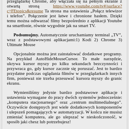
przeglądarkę Chrome, aby włączała się na pełnym ekranie z
otwartą stroną
https://www.youtube.com/tv#/surface?
c=FEtopics&resume
Ta strona ma ustawienia „Połącz telewizor
i telefon”. Połączenie jest łatwe i chronione hasłem. Dzięki
temu można odtwarzać filmy bezpośrednio z aplikacji Youtube
na smartfonie, równie wygodnie jak na smart TV.
Podsumujmy.
Automatycznie uruchamiamy terminal „TV”,
wraz z podstawowymi aplikacjami:1) Kodi 2) Chrome 3)
Ultimate Mouse
Opcjonalnie można jest zainstalować dodatkowe programy.
Na przykład AutoHideMouseCursor. To małe narzędzie,
ukrywa kursor myszy po kilku sekundach bezczynności i
przywraca go, gdy kursor zacznie się poruszać. Jest to bardzo
przydatne podczas oglądania filmów w przeglądarkach innych
firm, ponieważ nie trzeba przesuwać kursora myszy do granic
ekranu.
Wymieniliśmy jedynie bardzo podstawowe aplikacje i
ustawienia wymagane do pracy dwóch systemów jednocześnie:
„komputera stacjonarnego” oraz „centrum multimedialnego”.
Oczywiście dostępnych jest wiele dodatkowych komponentów
i ulepszeń pomagających w automatyzacji. W końcu nie musisz
zmieniać komputera, ale go ulepszać w nieskończoność, w
sposób jaki chesz lub potrzebujesz!