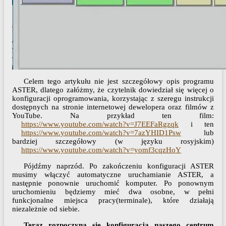
Celem tego artykułu nie jest szczegółowy opis programu
ASTER, dlatego załóżmy, że czytelnik dowiedział się więcej o
konfiguracji oprogramowania, korzystając z szeregu instrukcji
dostępnych na stronie internetowej dewelopera oraz filmów z
YouTube. Na przykład ten film:
https://www.youtube.com/watch?v=J7EEFaRgzqk
i ten
https://www.youtube.com/watch?v=7azYHID1Psw
lub
bardziej szczegółowy (w języku rosyjskim)
https://www.youtube.com/watch?v=yomf3cqzHoY
Pójdźmy naprzód. Po zakończeniu konfiguracji ASTER
musimy włączyć automatyczne uruchamianie ASTER, a
następnie ponownie uruchomić komputer. Po ponownym
uruchomieniu będziemy mieć dwa osobne, w pełni
funkcjonalne miejsca pracy(terminale), które działają
niezależnie od siebie.
Teraz rozpoczyna się konfiguracja naszego centrum