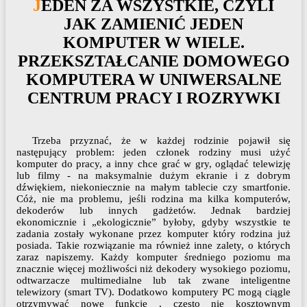
JEDEN ZA WSZYSTKIE, CZYLI
JAK ZAMIENIĆ JEDEN
KOMPUTER W WIELE.
PRZEKSZTAŁCANIE DOMOWEGO
KOMPUTERA W UNIWERSALNE
CENTRUM PRACY I ROZRYWKI
Trzeba przyznać, że w każdej rodzinie pojawił się
następujący problem: jeden członek rodziny musi użyć
komputer do pracy, a inny chce grać w gry, oglądać telewizję
lub filmy - na maksymalnie dużym ekranie i z dobrym
dźwiękiem, niekoniecznie na małym tablecie czy smartfonie.
Cóż, nie ma problemu, jeśli rodzina ma kilka komputerów,
dekoderów lub innych gadżetów. Jednak bardziej
ekonomicznie i „ekologicznie” byłoby, gdyby wszystkie te
zadania zostały wykonane przez komputer który rodzina już
posiada. Takie rozwiązanie ma również inne zalety, o których
zaraz napiszemy. Każdy komputer średniego poziomu ma
znacznie więcej możliwości niż dekodery wysokiego poziomu,
odtwarzacze multimedialne lub tak zwane inteligentne
telewizory (smart TV). Dodatkowo komputery PC mogą ciągle
otrzymywać nowe funkcje , często nie kosztownym