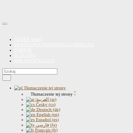
ASTER WIKI
SKRÓCONA INSTRUKCJA OBSŁUGI
FORUM
ŚCIĄGNIJ
SPRAWDŹ KLUCZ
Tłumaczenie tej strony
?
Tłumaczenie tej strony
|العربية (ar)
Česky (cs)
Deutsch (de)
English (en)
Español (es)
فارسی (fa)
Français (fr)