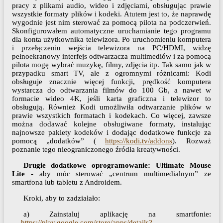
pracy z plikami audio, wideo i zdjęciami, obsługując prawie
wszystkie formaty plików i kodeki. Atutem jest to, że naprawdę
wygodnie jest nim sterować za pomocą pilota na podczerwień.
Skonfigurowałem automatyczne uruchamianie tego programu
dla konta użytkownika telewizora. Po uruchomieniu komputera
i przełączeniu wejścia telewizora na PC/HDMI, widzę
pełnoekranowy interfejs odtwarzacza multimediów i za pomocą
pilota mogę wybrać muzykę, filmy, zdjęcia itp. Tak samo jak w
przypadku smart TV, ale z ogromnymi różnicami: Kodi
obsługuje znacznie więcej funkcji, prędkość komputera
wystarcza do odtwarzania filmów do 100 Gb, a nawet w
formacie wideo 4K, jeśli karta graficzna i telewizor to
obsługują. Również Kodi umożliwiła odtwarzanie plików w
prawie wszystkich formatach i kodekach. Co więcej, zawsze
można dodawać kolejne obsługiwane formaty, instalując
najnowsze pakiety kodeków i dodając dodatkowe funkcje za
pomocą „dodatków” (
https://kodi.tv/addons
). Rozważ
poznanie tego nieograniczonego źródła kreatywności.
Drugie dodatkowe oprogramowanie: Ultimate Mouse
Lite -
aby móc sterować „centrum multimedialnym” ze
smartfona lub tabletu z Androidem.
Kroki, aby to zadziałało:
a) Zainstaluj aplikację na smartfonie:
https://play.google.com/store/apps/details?