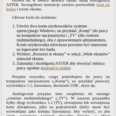
Pozwól mi w dwóch słowach opisać istotę konfiguracji
ASTER. Szczegółowe instrukcje zawiera przewodnik
krok po
kroku
i zrzuty ekranu.
Główne kroki do zrobienia:
Utwórz dwa konta użytkowników systemu
operacyjnego Windows, na przykład „Komp” (do pracy
na komputerze stacjonarnym) i „TV” (dla centrum
multimedialnego), oba z uprawnieniami administratora.
Konto użytkownika telewizora powinno być ustawione
na logowanie bez hasła.
Wybierz „Rozszerz te ekrany” w sekcji „Wiele ekranów”
ustawień ekranu.
Zainstaluj i skonfiguruj ASTER aby stworzyć miejsca
pracy zgodnie z
instrukcją obsług
:
Przypisz wszystko, czego potrzebujesz do pracy na
komputerze stacjonarnym („Komp”), na przykład pierwszy
wyświetlacz 1.1, klawiatura, słuchawki USB , mysz itp.
Analogicznie przypisz inne urządzenia do naszego
„centrum multimedialnego” („TV”). W naszym przypadku
byłby drugi wyświetlacz 1.2 (TV), zewnętrzna lub wewnętrzna
karta dźwiękowa, pilot na podczerwień (który może być
wyświetlany jako kolejna klawiatura). Aby wykryć, co jest
czym, wystarczy nacisnąć dowolny klawisz, a obraz