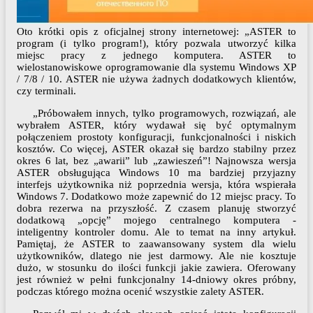
Oto krótki opis z oficjalnej strony internetowej: „ASTER to
program (i tylko program!), który pozwala utworzyć kilka
miejsc pracy z jednego komputera. ASTER to
wielostanowiskowe oprogramowanie dla systemu Windows XP
/ 7/8 / 10. ASTER nie używa żadnych dodatkowych klientów,
czy terminali.
„Próbowałem innych, tylko programowych, rozwiązań, ale
wybrałem ASTER, który wydawał się być optymalnym
połączeniem prostoty konfiguracji, funkcjonalności i niskich
kosztów. Co więcej, ASTER okazał się bardzo stabilny przez
okres 6 lat, bez „awarii” lub „zawieszeń”! Najnowsza wersja
ASTER obsługująca Windows 10 ma bardziej przyjazny
interfejs użytkownika niż poprzednia wersja, która wspierała
Windows 7. Dodatkowo może zapewnić do 12 miejsc pracy. To
dobra rezerwa na przyszłość. Z czasem planuję stworzyć
dodatkową „opcję” mojego centralnego komputera -
inteligentny kontroler domu. Ale to temat na inny artykuł.
Pamiętaj, że ASTER to zaawansowany system dla wielu
użytkowników, dlatego nie jest darmowy. Ale nie kosztuje
dużo, w stosunku do ilości funkcji jakie zawiera. Oferowany
jest również w pełni funkcjonalny 14-dniowy okres próbny,
podczas którego można ocenić wszystkie zalety ASTER.