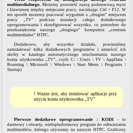
multimedialnego.
Możemy przenieść naszą podstawową mysz
i klawiaturę między miejscami pracy, naciskając Ctrl + F12. W
ten sposób możemy pracować wygodnie z „drugim” miejscem
pracy „TV” podczas instalacji całego dodatkowego
oprogramowania i skonfigurować wszystko, co potrzebne do
przekształcenia naszego „drugiego” komputera „centrum
multimedialne” HTPC.
Dodatkowo, aby wszystko działało, powinniśmy
zainstalować kilka dodatkowych programów i umieścić ich
skróty w katalogu automatycznego uruchamiania naszego
konta użytkownika „TV”, czyli: C: \ Users \ TV \ AppData \
Roaming \ Microsoft \ Windows \ Start Menu \ Programs \
Startup)
! Ważne jest, aby instalować aplikacje przy
użyciu konta użytkownika „TV”
Pierwsze dodatkowe oprogramowanie : KODI -
to
darmowy i otwarty, wieloplatformowy program do odtwarzania
multimediów, którego używamy na naszym HTPC. Graficzny