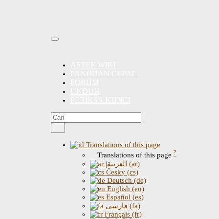
ASTER WIKI
PANDUAN CEPAT
FORUM
UNDUH
PERIKSA KUNCI
Translations of this page
?
Translations of this page
|العربية (ar)
Česky (cs)
Deutsch (de)
English (en)
Español (es)
فارسی (fa)
Français (fr)