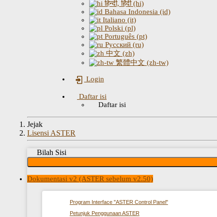
हिन्दी, हिंदी (hi)
Bahasa Indonesia (id)
Italiano (it)
Polski (pl)
Português (pt)
Русский (ru)
中文 (zh)
繁體中文 (zh-tw)
Login
Daftar isi
Daftar isi
Jejak
Lisensi ASTER
Bilah Sisi
Dokumentasi v2 (ASTER sebelum v2.50)
Program Interface "ASTER Control Panel"
Petunjuk Penggunaan ASTER