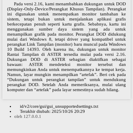
Pada versi 2.16, kami menambahkan dukungan untuk DOD
(Display-Only-Device/Perangkat Khusus Tampilan). Perangkat
ini digunakan untuk menempatkan monitor tambahan ke
sistem, tetapi bukan untuk menjalankan aplikasi grafis
berkecepatan penuh seperti kartu grafis. Sebabnya, kartu ini
menggunakan sumber daya sistem yang ada untuk
menampilkan grafik pada monitor. Perangkat DOD didukung
mulai dari Windows 8, tetapi driver yang kompatibel untuk
perangkat Link Tampilan (monitor) baru muncul pada Windows
10 Build 14393. Oleh karena itu, dukungan untuk monitor
Rantai Tampilan di ASTER tersedia mulai pada versi 2.16.
Dukungan DOD di ASTER sebagian diaktifkan sebagai
bawaan: ASTER mendeteksi monitor tersebut dan
memungkinkan Anda untuk menempatkannya ke tempat kerja.
Namun, layar mungkin menampilkan “artefak”. Beri cek pada
“Dukungan untuk perangkat tampilan” untuk mendukung
perangkat DOD. Setelah Anda memeriksanya, mulai ulang
komputer dan “artefak” pada layar semestinya sudah hilang.
id/v2/core/gui/gui_unsupportedsettings.txt
Terakhir diubah:
2025/10/26 20:29
oleh
127.0.0.1