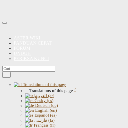
ASTER WIKI
PANDUAN CEPAT
FORUM
UNDUH
PERIKSA KUNCI
Translations of this page
?
Translations of this page
|العربية (ar)
Česky (cs)
Deutsch (de)
English (en)
Español (es)
فارسی (fa)
Français (fr)