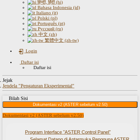
हिन्दी, हिंदी (hi)
Bahasa Indonesia (id)
Italiano (it)
Polski (pl)
Português (pt)
Русский (ru)
中文 (zh)
繁體中文 (zh-tw)
Login
Daftar isi
Daftar isi
Jejak
Jendela "Pengaturan Eksperimental"
Bilah Sisi
Dokumentasi v2 (ASTER sebelum v2.50)
Dokumentasi v2 (ASTER sebelum v2.50)
Program Interface "ASTER Control Panel"
Selamat Datang di Antarmuka Pengguna ASTER