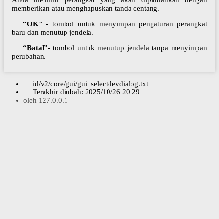
Anda memilih perangkat yang akan dipindahkan dengan
memberikan atau menghapuskan tanda centang.
“OK” -
tombol untuk menyimpan pengaturan perangkat
baru dan menutup jendela.
“Batal”-
tombol untuk menutup jendela tanpa menyimpan
perubahan.
id/v2/core/gui/gui_selectdevdialog.txt
Terakhir diubah:
2025/10/26 20:29
oleh
127.0.0.1