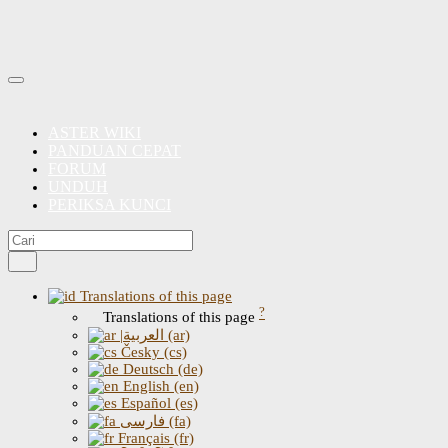
ASTER WIKI
PANDUAN CEPAT
FORUM
UNDUH
PERIKSA KUNCI
Translations of this page
?
Translations of this page
|العربية (ar)
Česky (cs)
Deutsch (de)
English (en)
Español (es)
فارسی (fa)
Français (fr)