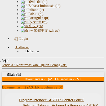
हिन्दी, हिंदी (hi)
Bahasa Indonesia (id)
Italiano (it)
Polski (pl)
Português (pt)
Русский (ru)
中文 (zh)
繁體中文 (zh-tw)
Login
Daftar isi
Daftar isi
Jejak
Jendela "Konfirmasikan Tujuan Perangkat"
Bilah Sisi
Dokumentasi v2 (ASTER sebelum v2.50)
Dokumentasi v2 (ASTER sebelum v2.50)
Program Interface "ASTER Control Panel"
Selamat Datang di Antarmuka Pengguna ASTER