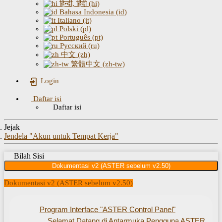
हिन्दी, हिंदी (hi)
Bahasa Indonesia (id)
Italiano (it)
Polski (pl)
Português (pt)
Русский (ru)
中文 (zh)
繁體中文 (zh-tw)
Login
Daftar isi
Daftar isi
Jejak
Jendela "Akun untuk Tempat Kerja"
Bilah Sisi
Dokumentasi v2 (ASTER sebelum v2.50)
Dokumentasi v2 (ASTER sebelum v2.50)
Program Interface "ASTER Control Panel"
Selamat Datang di Antarmuka Pengguna ASTER