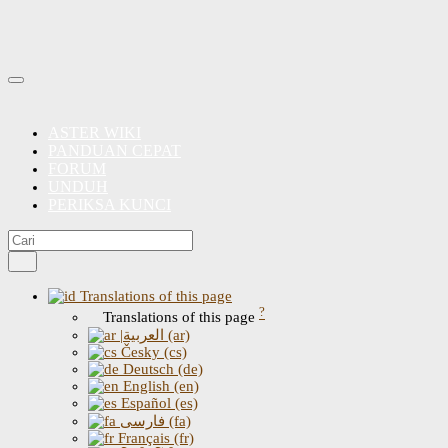
ASTER WIKI
PANDUAN CEPAT
FORUM
UNDUH
PERIKSA KUNCI
Translations of this page
?
Translations of this page
|العربية (ar)
Česky (cs)
Deutsch (de)
English (en)
Español (es)
فارسی (fa)
Français (fr)