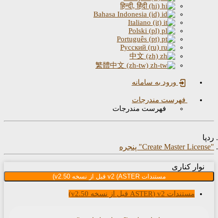
繁體中文 (zh-tw)
امانه
رجات
 مندرجات
 از نسخه v2.50)