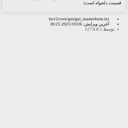
)
fa/v2/core/gui/gui_ma
ش:
2025/10/26 20:25
1