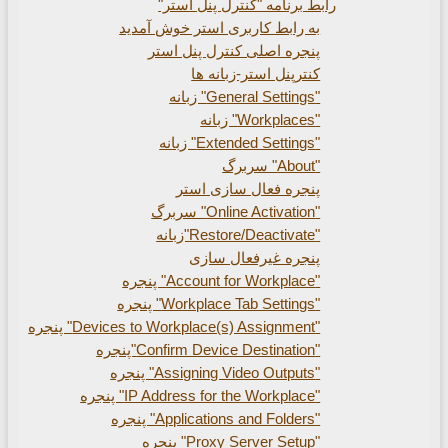
برنامه "کنترل پنل استر"
 رابط کاربری استر خوش آمدید
جره اصلی کنترل پنل استر
ترپنل استر-زبانه ها
جره فعال سازی استر
جره غیرفعال سازی