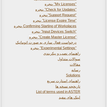
Confirming Starting of Workplac پنجره
خواست فعال سازی به صورت اتوماتیک
مای نصب و پیکربندی
ات متداول
ات
ه
Solu
مای استارت سریع
خچه نسخه ها
List of terms used in A
 های مفید