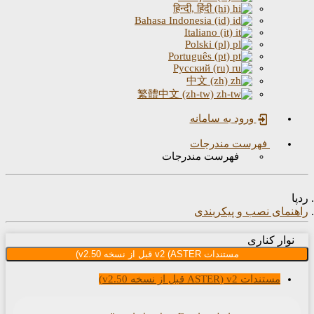
हिन्दी, हिंदी (hi)
Bahasa Indonesia (id)
Italiano (it)
Polski (pl)
Português (pt)
Русский (ru)
中文 (zh)
繁體中文 (zh-tw)
ورود به سامانه
فهرست مندرجات
فهرست مندرجات
مای نصب و پیکربندی
ار کناری
مستندات v2 (ASTER قبل از نسخه v2.50)
مستندات v2 (ASTER قبل از نسخه v2.50)