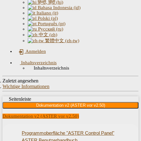
हिन्दी, हिंदी (hi)
Bahasa Indonesia (id)
Italiano (it)
Polski (pl)
Português (pt)
Русский (ru)
中文 (zh)
繁體中文 (zh-tw)
Anmelden
Inhaltsverzeichnis
Inhaltsverzeichnis
Zuletzt angesehen
Wichtige Informationen
Seitenleiste
Dokumentation v2 (ASTER vor v2.50)
Dokumentation v2 (ASTER vor v2.50)
Programmoberfläche "ASTER Control Panel"
ASTER Benutzerhandbuch