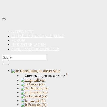
ASTER WIKI
SCHNELLSTART ANLEITUNG
FORUM
HERUNTERLADEN
SCHLÜSSEL ÜBERPRÜFEN
Übersetzungen dieser Seite
?
Übersetzungen dieser Seite
|العربية (ar)
Česky (cs)
Deutsch (de)
English (en)
Español (es)
فارسی (fa)
Français (fr)